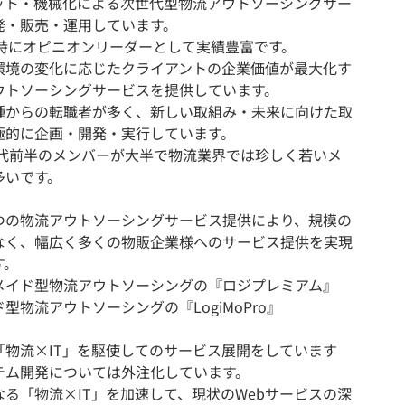
ボット・機械化による次世代型物流アウトソーシングサー
発・販売・運用しています。
は特にオピニオンリーダーとして実績豊富です。
環境の変化に応じたクライアントの企業価値が最大化す
ウトソーシングサービスを提供しています。
種からの転職者が多く、新しい取組み・未来に向けた取
極的に企画・開発・実行しています。
40代前半のメンバーが大半で物流業界では珍しく若いメ
多いです。
つの物流アウトソーシングサービス提供により、規模の
なく、幅広く多くの物販企業様へのサービス提供を実現
す。
メイド型物流アウトソーシングの『ロジプレミアム』
型物流アウトソーシングの『LogiMoPro』
「物流×IT」を駆使してのサービス展開をしています
テム開発については外注化しています。
なる「物流×IT」を加速して、現状のWebサービスの深