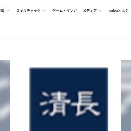
学習
スキルチェック
ゲーム・マンガ
メディア
paizaとは？
講座一覧
プログラミング言語
Tech Team Journal
問題集
SQL
paiza times
4択課題
評価結果一覧
note
ント
ナレッジ
再チャレンジ結果一覧
ミナー
リファレンス
プラン
ド
個人向けプラン
法人向けプラン
学校向けプラン