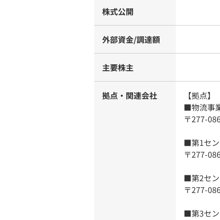
株式公開
外部資金/調達額
主要株主
拠点・関連会社
【拠点】
■物流事
〒277-0
■第1セ
〒277-0
■第2セ
〒277-0
■第3セ