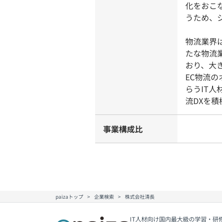
化をおこ
うため、
物流業界
たな物流
おり、大
EC物流
らうIT
流DXを
事業構成比
paizaトップ
企業検索
株式会社清長
IT人材向け国内最大級の学習・研