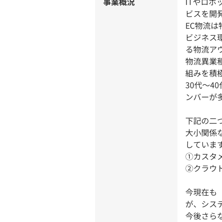
事業概況
ITやロ
ビスを開
EC物流
ビジネス
る物流ア
物流異業
組みを積
30代～
ンバーが
下記の二
大小関係
していま
①カスタ
②クラウド
今現在も
が、シス
今後さら