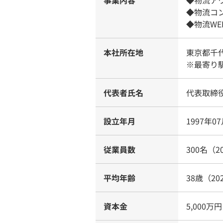
事業内容
◆物流ア
◆物流コ
◆物流W
本社所在地
東京都千
※最寄り
代表者氏名
代表取締
設立年月
1997年0
従業員数
300名（2
平均年齢
38歳（20
資本金
5,000万円