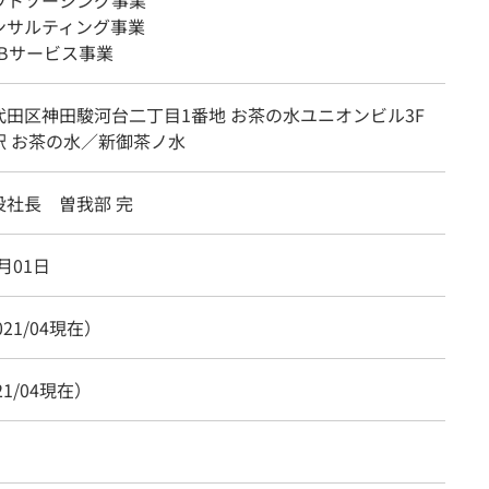
ウトソーシング事業
ンサルティング事業
EBサービス事業
代田区神田駿河台二丁目1番地 お茶の水ユニオンビル3F
駅 お茶の水／新御茶ノ水
役社長 曽我部 完
7月01日
021/04現在）
21/04現在）