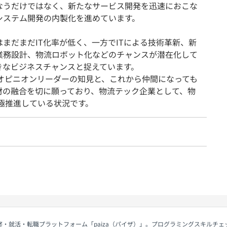
なうだけではなく、新たなサービス開発を迅速におこな
システム開発の内製化を進めています。
はまだまだIT化率が低く、一方でITによる技術革新、新
業務設計、物流ロボット化などのチャンスが潜在化して
きなビジネスチャンスと捉えています。
のオピニオンリーダーの知見と、これから仲間になっても
人材の融合を切に願っており、物流テック企業として、物
積極推進している状況です。
修・就活・転職プラットフォーム「paiza（パイザ）」。プログラミングスキルチ