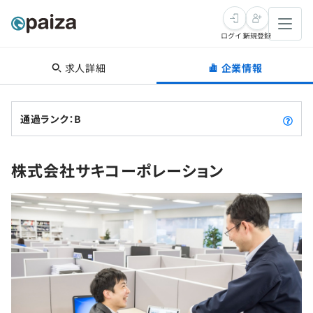
ログイン
新規登録
求人詳細
企業情報
転職・キャリア
未経験転職
求人検索
通過ランク：B
新卒就活
求人検索
インタビュー
株式会社サキコーポレーション
学習
求人検索
インタビュー
転職成功ガイド
本選考
スキルチェック
講座一覧
転職成功ガイド
転職エージェント
ゲーム・マンガ
インターン
プログラミング言語
問題集
メディア
SQL
4択課題
新卒エージェント
paizaとは？
Tech Team Journal
評価結果一覧
ナレッジ