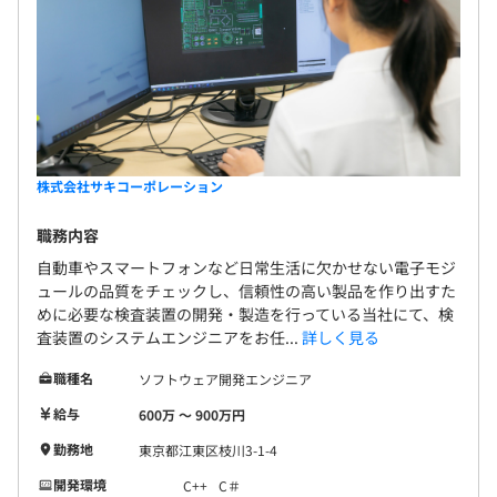
株式会社サキコーポレーション
職務内容
自動車やスマートフォンなど日常生活に欠かせない電子モジ
ュールの品質をチェックし、信頼性の高い製品を作り出すた
めに必要な検査装置の開発・製造を行っている当社にて、検
査装置のシステムエンジニアをお任...
詳しく見る
職種名
ソフトウェア開発エンジニア
給与
600万 〜 900万円
勤務地
東京都江東区枝川3-1-4
開発環境
C++
C＃