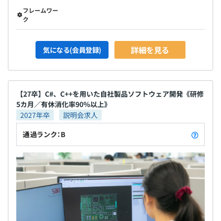
フレームワー
ク
詳細を見る
気になる(会員登録)
【27卒】C#、C++を用いた自社製品ソフトウェア開発《研修
5カ月／有休消化率90％以上》
2027年卒
説明会求人
通過ランク：B