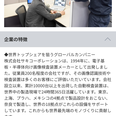
イベント・セミナー
paiza times
再チャレンジ結果一覧
リファレンス
インタビュー
note
就活成功ガイド
プラン
企業の特徴
個人向けプラン
◆世界トップシェアを狙うグローバルカンパニー
法人向けプラン
株式会社サキコーポレーションは、1994年に、電子基
板・半導体向け画像検査装置メーカーとして出発しまし
学校向けプラン
た。従業員200名程度の会社ですが、その画像認識技術や
検査装置は多くのお客様にご評価いただいています。会社
契約内容・クーポン
設立以来、累計10000台以上を出荷した自動検査装置は、
世界中の製造現場で24時間365日活躍しています。東京、
上海、プラハ、メキシコの4拠点で製品設計をおこない、
奈良で製造し、世界の18拠点がこれらの設備をサポート
しています。これからも世界最先端のモノづくりに貢献し