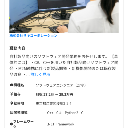
株式会社サキコーポレーション
職務内容
自社製品向けのソフトウェア開発業務をお任せします。 【具
体的には】 ・C#、C++を用いた自社製品向けソフトウェア開
発 ・M2M連携に伴う新製品開発 ・新機能開発または既存製
品改良 ・...
詳しく見る
職種名
ソフトウェアエンジニア（27卒）
給与
月収 27.2万 〜 29.2万円
勤務地
東京都江東区枝川3-1-4
開発環境
C++
C＃
Python2
C
フレームワー
.NET Framework
ク