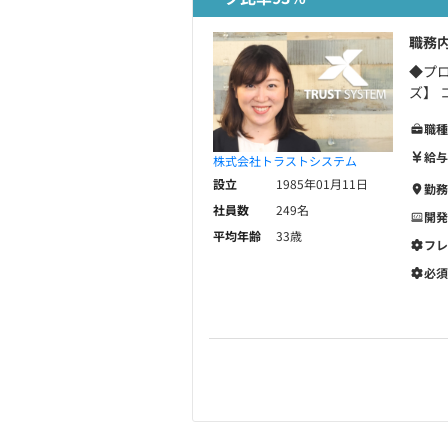
職務
◆プ
ズ】
職種
給与
株式会社トラストシステム
設立
1985年01月11日
勤務
社員数
249名
開発
平均年齢
33歳
フレ
必須