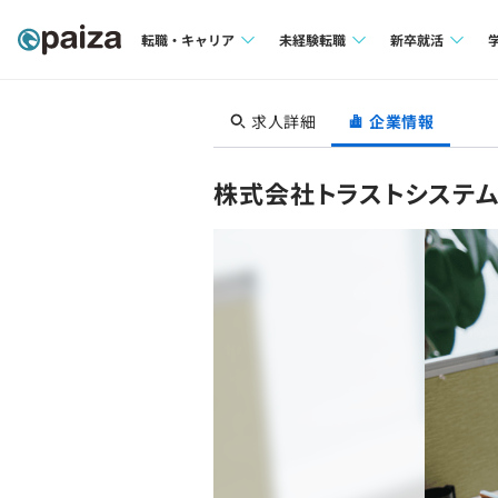
転職・キャリア
未経験転職
新卒就活
求人検索
求人検索
求人検索
求人詳細
企業情報
本選考
インタビュー
インタビュー
インターン
株式会社トラストシステ
転職成功ガイド
転職成功ガイド
新卒エージェ
転職エージェント
イベント・セ
インタビュー
就活成功ガイ