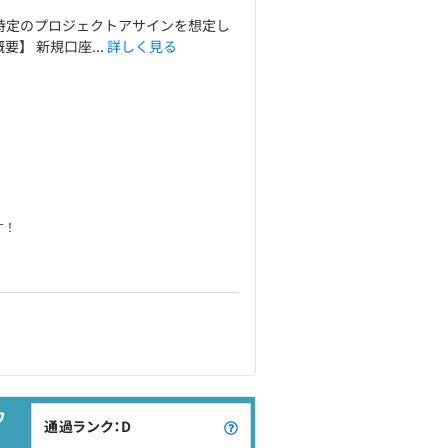
は特定のプロジェクトアサインを想定し
】 新規口座...
詳しく見る
す！
ワ
通過ランク：D