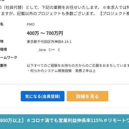
MO（社員代替）として、下記の業務をお任せいたします。 ※本求人で
ますが、記載以外のプロジェクトも多数ございます。 【プロジェクト概要
名
PMO
400万 〜 700万円
地
東京都千代田区外神田4-14-1
環境
Java
C++
C
ームワーク
要件
以下すべてのご経験をお持ちの方からのご応募をおまちしていま
・何らかのシステム開発経験 実務２年以上
詳細を見る
気になる(会員登録)
800万以上】＃コロナ渦でも営業利益伸長率115％＃リモート