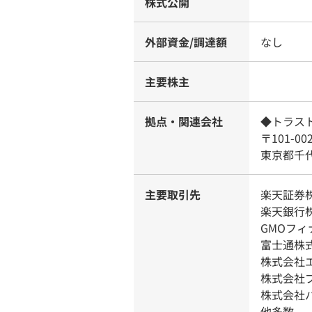
株式公開
外部資金/調達額
なし
主要株主
拠点・関連会社
◆トラス
〒101-00
東京都千代
主要取引先
楽天証券
楽天銀行
GMOフ
富士通株式
株式会社
株式会社
株式会社
他多数