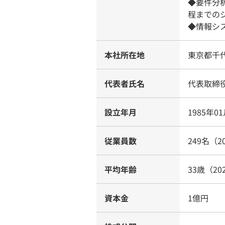
◆要件分
程までの
◆情報シ
本社所在地
東京都千代
代表者氏名
代表取締
設立年月
1985年0
従業員数
249名（2
平均年齢
33歳（20
資本金
1億円