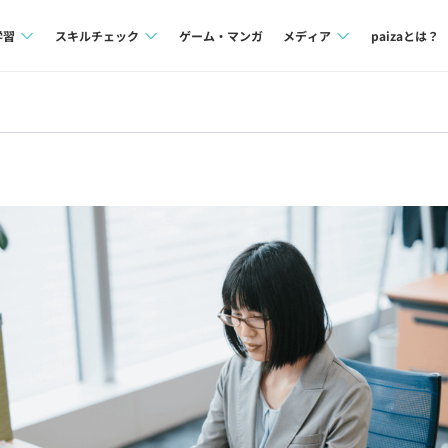
学習
スキルチェック
ゲーム・マンガ
メディア
paizaとは？
講座一覧
プログラミング言語
Tech Team Journal
問題集
SQL
paiza times
ム
4択課題
評価結果一覧
note
ント
ナレッジ
再チャレンジ結果一覧
ミナー
リファレンス
プラン
ド
個人向けプラン
法人向けプラン
学校向けプラン