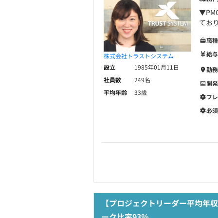
▼P
ており
職種
給与
株式会社トラストシステム
設立
1985年01月11日
勤務
社員数
249名
開発
平均年齢
33歳
フレ
必須
【プロジェクトリーダー平均年収
ーク比率93％