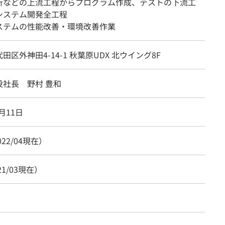
析などの上流工程からプログラム作成、テストの下流工
システム開発全工程
ステムの性能改善・環境改善作業
田区外神田4-14-1 秋葉原UDX 北ウイング8F
役社長 野村 豊和
1月11日
022/04現在）
21/03現在）