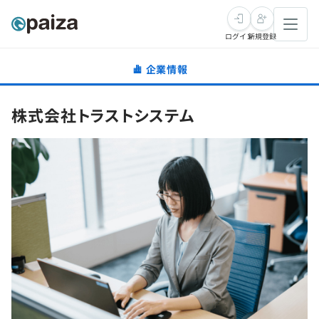
ログイン
新規登録
企業情報
転職・キャリア
株式会社トラストシステム
未経験転職
求人検索
新卒就活
求人検索
インタビュー
学習
求人検索
インタビュー
転職成功ガイド
本選考
スキルチェック
講座一覧
転職成功ガイド
転職エージェント
ゲーム・マンガ
インターン
プログラミング言語
問題集
メディア
SQL
4択課題
新卒エージェント
paizaとは？
Tech Team Journal
評価結果一覧
ナレッジ