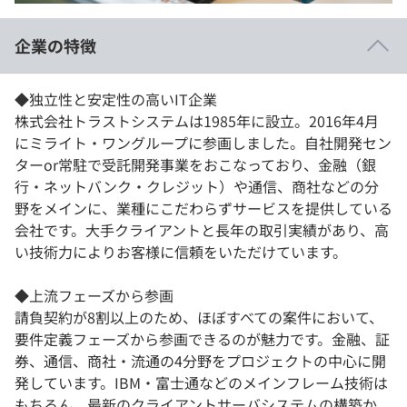
イベント・セミナー
paiza times
再チャレンジ結果一覧
企業の特徴
リファレンス
インタビュー
note
◆独立性と安定性の高いIT企業
就活成功ガイド
プラン
株式会社トラストシステムは1985年に設立。2016年4月
にミライト・ワングループに参画しました。自社開発セン
個人向けプラン
ターor常駐で受託開発事業をおこなっており、金融（銀
行・ネットバンク・クレジット）や通信、商社などの分
法人向けプラン
野をメインに、業種にこだわらずサービスを提供している
会社です。大手クライアントと長年の取引実績があり、高
学校向けプラン
い技術力によりお客様に信頼をいただけています。
契約内容・クーポン
◆上流フェーズから参画
請負契約が8割以上のため、ほぼすべての案件において、
要件定義フェーズから参画できるのが魅力です。金融、証
券、通信、商社・流通の4分野をプロジェクトの中心に開
発しています。IBM・富士通などのメインフレーム技術は
もちろん、最新のクライアントサーバシステムの構築か