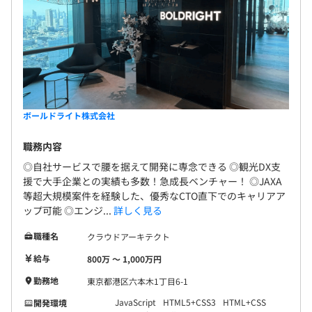
ボールドライト株式会社
職務内容
◎自社サービスで腰を据えて開発に専念できる ◎観光DX支
援で大手企業との実績も多数！急成長ベンチャー！ ◎JAXA
等超大規模案件を経験した、優秀なCTO直下でのキャリアア
ップ可能 ◎エンジ...
詳しく見る
職種名
クラウドアーキテクト
給与
800万 〜 1,000万円
勤務地
東京都港区六本木1丁目6-1
JavaScript
HTML5+CSS3
HTML+CSS
開発環境