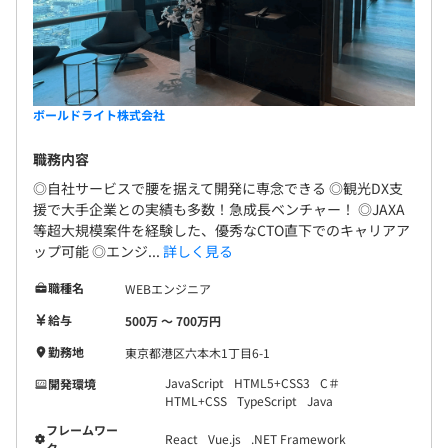
ボールドライト株式会社
職務内容
◎自社サービスで腰を据えて開発に専念できる ◎観光DX支
援で大手企業との実績も多数！急成長ベンチャー！ ◎JAXA
等超大規模案件を経験した、優秀なCTO直下でのキャリアア
ップ可能 ◎エンジ...
詳しく見る
職種名
WEBエンジニア
給与
500万 〜 700万円
勤務地
東京都港区六本木1丁目6-1
JavaScript
HTML5+CSS3
C＃
開発環境
HTML+CSS
TypeScript
Java
フレームワー
React
Vue.js
.NET Framework
ク