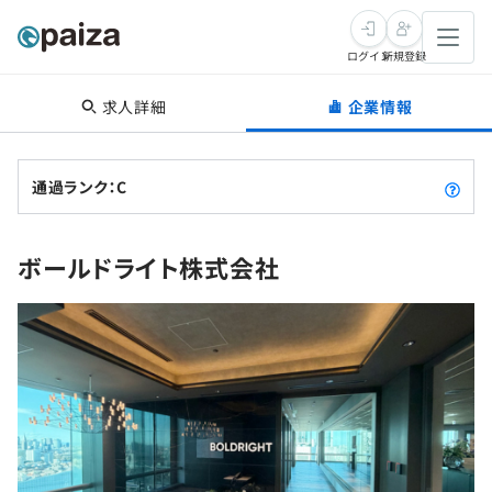
ログイン
新規登録
求人詳細
企業情報
転職・キャリア
未経験転職
求人検索
通過ランク：C
新卒就活
求人検索
インタビュー
ボールドライト株式会社
学習
求人検索
インタビュー
転職成功ガイド
本選考
スキルチェック
講座一覧
転職成功ガイド
転職エージェント
ゲーム・マンガ
インターン
プログラミング言語
問題集
メディア
SQL
4択課題
新卒エージェント
paizaとは？
Tech Team Journal
評価結果一覧
ナレッジ