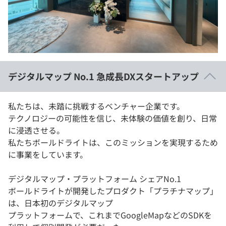
イベント・セミナー
paiza times
再チャレンジ結果一覧
リファレンス
インタビュー
note
就活成功ガイド
プラン
デジタルマップ No.1 急成長DXスタートアップ
個人向けプラン
私たちは、未踏に挑戦するベンチャー企業です。
法人向けプラン
テクノロジーの可能性を信じ、未体験の価値を創り、日常
に浸透させる。
学校向けプラン
私たちボールドライトは、このミッションを実現するため
に事業をしています。
契約内容・クーポン
デジタルマップ・プラットフォーム シェアNo.1
ボールドライトが開発したプロダクト「プラチナマップ」
は、日本初のデジタルマップ
プラットフォームで、これまでGoogleMapなどのSDKを