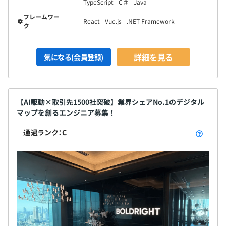
TypeScript
C＃
Java
フレームワー
React
Vue.js
.NET Framework
ク
詳細を見る
気になる(会員登録)
【AI駆動×取引先1500社突破】業界シェアNo.1のデジタル
マップを創るエンジニア募集！
通過ランク：C