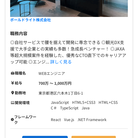
ボールドライト株式会社
職務内容
◎自社サービスで腰を据えて開発に専念できる ◎観光DX支
援で大手企業との実績も多数！急成長ベンチャー！ ◎JAXA
等超大規模案件を経験した、優秀なCTO直下でのキャリアア
ップ可能 ◎エンジ...
詳しく見る
職種名
WEBエンジニア
給与
700万 〜 1,000万円
勤務地
東京都港区六本木1丁目6-1
JavaScript
HTML5+CSS3
HTML+CSS
開発環境
C＃
TypeScript
Java
フレームワー
React
Vue.js
.NET Framework
ク