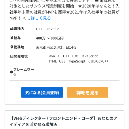
対象としたサンクス報奨制度を開始！★2020年はなんと！入
社半年未満の社員がMVPを獲得★2021年は入社半年の社員が
MVP！ ＜...
詳しく見る
職種名
C++エンジニア
給与
400万 〜 800万円
勤務地
東京都港区芝浦3丁目14-5
Java
C
C++
C＃
JavaScript
開発環境
HTML+CSS
TypeScript
CUDA C/C++
フレームワー
ク
詳細を見る
気になる(会員登録)
【Webディレクター / フロントエンド・コーダ】あなたのア
イディアを活かせる環境★