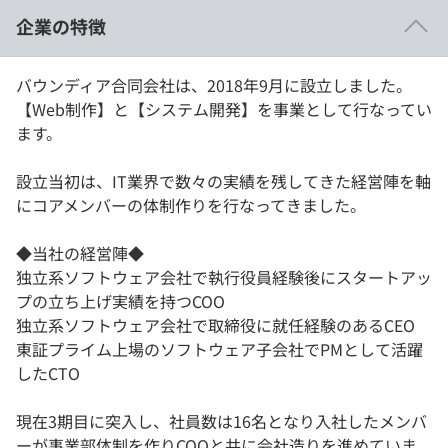
イベント・セミナー
企業の特徴
paiza times
再チャレンジ結果一覧
リファレンス
インタビュー
バウンディア合同会社は、2018年9月に設立しました。
note
【Web制作】と【システム開発】を事業として行なってい
就活成功ガイド
プラン
ます。
個人向けプラン
設立当初は、IT業界で数々の実績を残してきた経営陣を軸
にコアメンバーの体制作りを行なってきました。
法人向けプラン
◆当社の経営陣◆
学校向けプラン
独立系ソフトウェア会社で執行役員経験後にスタートアッ
プの立ち上げ実績を持つCOO
契約内容・クーポン
独立系ソフトウェア会社で取締役に就任経験のあるCEO
東証プライム上場のソフトウェア子会社でPMとして活躍
したCTO
現在3期目に突入し、社員数は16名となり入社したメンバ
ーが事業部体制を作りCOOと共に会社造りを進めていま