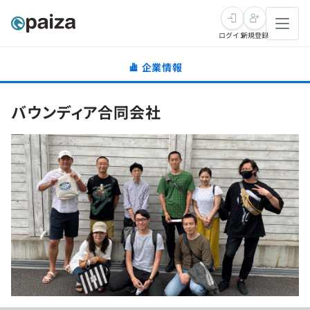
ログイン
新規登録
企業情報
転職・キャリア
バウンディア合同会社
未経験転職
求人検索
新卒就活
求人検索
インタビュー
学習
求人検索
インタビュー
転職成功ガイド
本選考
スキルチェック
講座一覧
転職成功ガイド
転職エージェント
ゲーム・マンガ
インターン
プログラミング言語
問題集
メディア
SQL
4択課題
新卒エージェント
paizaとは？
Tech Team Journal
評価結果一覧
ナレッジ