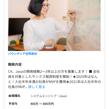
バウンディア合同会社
職務内容
C#、Javaの開発経験2～3年以上の方を募集します！ ■ 全社
員を対象としたサンクス報奨制度を開始！★2020年はなん
と！入社半年未満の社員がMVPを獲得★2021年は入社半年の
社員がMVP...
詳しく見る
職種名
システムエンジニア（Java）
給与
400万 〜 800万円