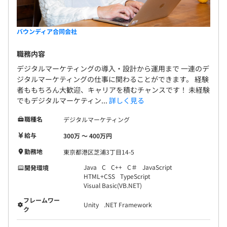
バウンディア合同会社
職務内容
デジタルマーケティングの導入・設計から運用まで 一連のデ
ジタルマーケティングの仕事に関わることができます。 経験
者ももちろん大歓迎、キャリアを積むチャンスです！ 未経験
でもデジタルマーケティン...
詳しく見る
職種名
デジタルマーケティング
給与
300万 〜 400万円
勤務地
東京都港区芝浦3丁目14-5
Java
C
C++
C＃
JavaScript
開発環境
HTML+CSS
TypeScript
Visual Basic(VB.NET)
フレームワー
Unity
.NET Framework
ク