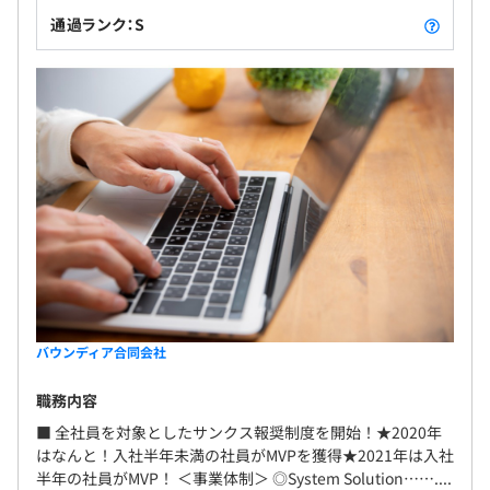
通過ランク：S
バウンディア合同会社
職務内容
■ 全社員を対象としたサンクス報奨制度を開始！★2020年
はなんと！入社半年未満の社員がMVPを獲得★2021年は入社
半年の社員がMVP！ ＜事業体制＞ ◎System Solution……....