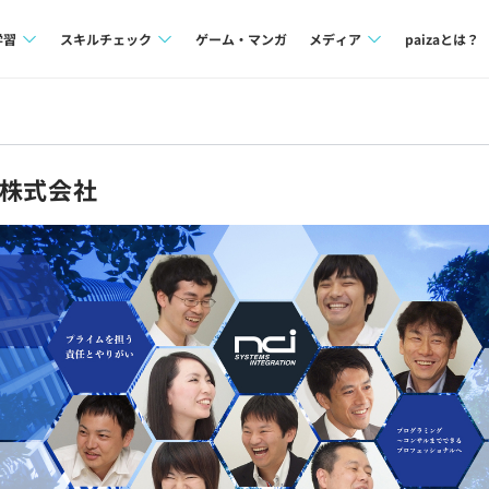
学習
スキルチェック
ゲーム・マンガ
メディア
paizaとは？
講座一覧
プログラミング言語
Tech Team Journal
問題集
SQL
paiza times
ム株式会社
4択課題
評価結果一覧
note
ント
ナレッジ
再チャレンジ結果一覧
ミナー
リファレンス
プラン
ド
個人向けプラン
法人向けプラン
学校向けプラン