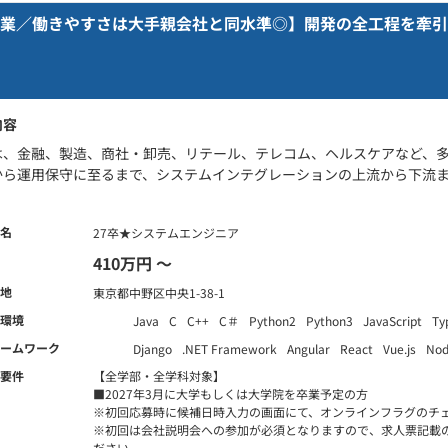
企業／働きやすさは大手親会社と同水準◎】開発の全工程を牽引
内容
は、金融、製造、商社・卸売、リテール、テレコム、ヘルスケアなど、
から運用保守に至るまで、システムインテグレーションの上流から下流まで
名
27卒★システムエンジニア
410万円 〜
地
東京都中野区中央1-38-1
環境
Java
C
C++
C＃
Python2
Python3
JavaScript
Ty
ームワーク
Django
.NET Framework
Angular
React
Vue.js
Nod
要件
【全学部・全学科対象】
■2027年3月に大学もしくは大学院を卒業予定の方
※初回応募時に候補日時入力の画面にて、オンラインフラグのチ
※初回は会社説明会への参加が必須となりますので、求人票記載
ださい。