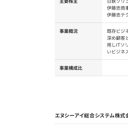
主要株主
日鉄ソリュ
伊藤忠商事
伊藤忠テ
事業概況
既存ビジ
深め顧客
用しIT
いビジネ
事業構成比
エヌシーアイ総合システム株式