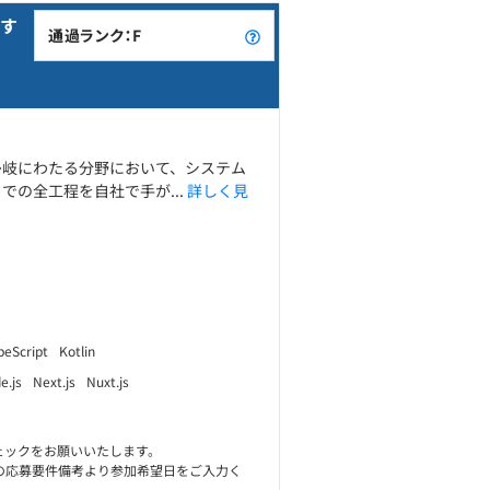
す
通過ランク：F
多岐にわたる分野において、システム
の全工程を自社で手が...
詳しく見
peScript
Kotlin
e.js
Next.js
Nuxt.js
ェックをお願いいたします。
の応募要件備考より参加希望日をご入力く