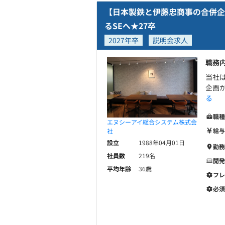
【日本製鉄と伊藤忠商事の合併
るSEへ★27卒
2027年卒
説明会求人
職務
当社
企画
る
職種
エヌシーアイ総合システム株式会
給与
社
設立
1988年04月01日
勤務
社員数
219名
開発
平均年齢
36歳
フレ
必須