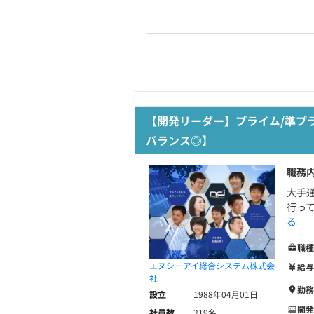
【開発リーダー】プライム/準プ
バランス◎】
職務
大手
行っ
る
職種
エヌシーアイ総合システム株式会
給与
社
勤務
設立
1988年04月01日
開発
社員数
219名