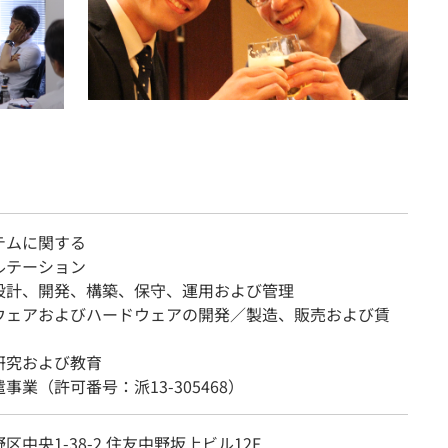
テムに関する
ルテーション
設計、開発、構築、保守、運用および管理
ウェアおよびハードウェアの開発／製造、販売および賃
研究および教育
事業（許可番号：派13-305468）
区中央1-38-2 住友中野坂上ビル12F