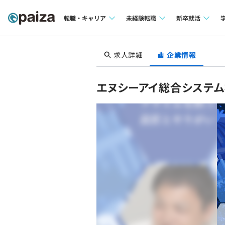
転職・キャリア
未経験転職
新卒就活
求人検索
求人検索
求人検索
求人詳細
企業情報
本選考
インタビュー
インタビュー
インターン
エヌシーアイ総合システ
転職成功ガイド
転職成功ガイド
新卒エージェ
転職エージェント
イベント・セ
インタビュー
就活成功ガイ