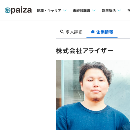
転職・キャリア
未経験転職
新卒就活
求人検索
求人検索
求人検索
求人詳細
企業情報
本選考
インタビュー
インタビュー
インターン
株式会社アライザー
転職成功ガイド
転職成功ガイド
新卒エージェ
転職エージェント
イベント・セ
インタビュー
就活成功ガイ