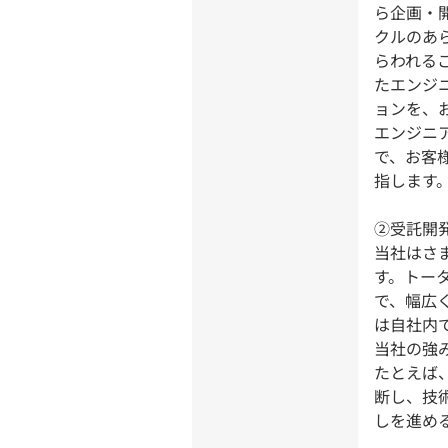
ら企画・
クルのあ
らわれる
たエンジ
ョンを、
エンジニ
で、お客
指します
②受託開
当社はさ
す。トー
で、幅広
は自社内
当社の強
たとえば
断し、技
しを進め