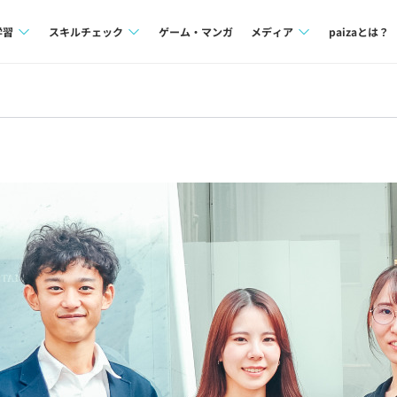
学習
スキルチェック
ゲーム・マンガ
メディア
paizaとは？
講座一覧
プログラミング言語
Tech Team Journal
問題集
SQL
paiza times
4択課題
評価結果一覧
note
ント
ナレッジ
再チャレンジ結果一覧
ミナー
リファレンス
プラン
ド
個人向けプラン
法人向けプラン
学校向けプラン