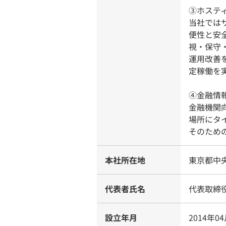
③ホステ
当社では
便性と安
視・保守
運用改善
定稼働を
④金融情
金融機関
場所にタ
そのため
本社所在地
東京都中央
代表者氏名
代表取締
設立年月
2014年0