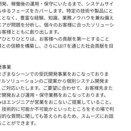
開発、稼働後の運用・保守にいたるまで、システムサイ
らゆるフェーズをカバーします。特定の技術や製品にと
ことなく、豊富な経験、知識、業務ノウハウを兼ね備え
ニアが問題を分析し、個々のお客様に合ったソリューシ
お客様とともに創り出します。
アひとりひとりは、お客様への貢献を第一とすること
様との信頼を構築し、さらにはITを通じた社会貢献を目
。
発事業
まざまなシーンでの受託開発事業をおこなっておりま
タルソリューションのご提案から個別システム開発ま
くご対応いたします。ご要望に合わせて、お客様先また
で開発および運用・保守業務をおこなっております。
みはエンジニアが営業をおこないご提案していること。
、技術的に可能か不可能かといったところをその場で判
術的な質問に関しても答えられるため、スムーズにお話
ることができます。