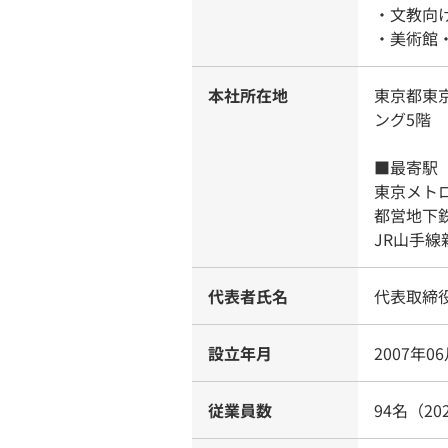
・文教向けMD
・美術館・
本社所在地
東京都東
ング5階
■最寄駅
東京メト
都営地下
JR山手線
代表者氏名
代表取締
設立年月
2007年0
従業員数
94名（20