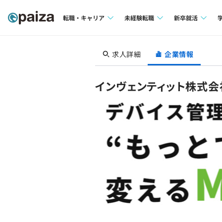
転職・キャリア
未経験転職
新卒就活
求人検索
求人検索
求人検索
求人詳細
企業情報
本選考
インタビュー
インタビュー
インターン
インヴェンティット株式会
転職成功ガイド
転職成功ガイド
新卒エージェ
転職エージェント
イベント・セ
インタビュー
就活成功ガイ