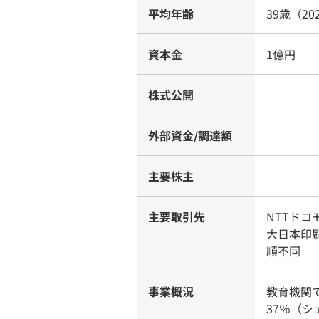
平均年齢
39歳（20
資本金
1億円
株式公開
外部資金/調達額
主要株主
主要取引先
NTTドコ
大日本印刷
順不同
事業概況
教育機関で使
37％（シ