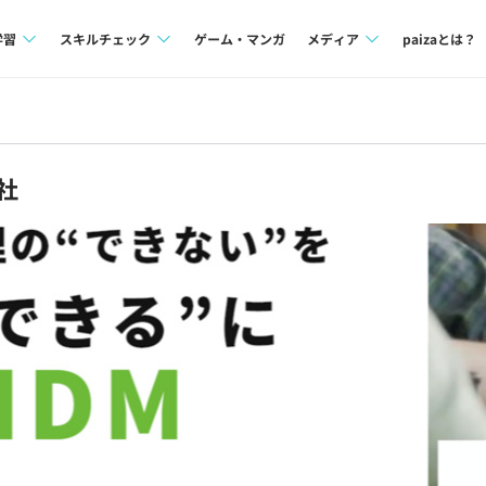
学習
スキルチェック
ゲーム・マンガ
メディア
paizaとは？
講座一覧
プログラミング言語
Tech Team Journal
問題集
SQL
paiza times
社
4択課題
評価結果一覧
note
ント
ナレッジ
再チャレンジ結果一覧
ミナー
リファレンス
プラン
ド
個人向けプラン
法人向けプラン
学校向けプラン