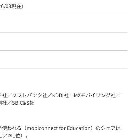
26/03現在）
モ社／ソフトバンク社／KDDI社／MXモバイリング社／
社／SB C&S社
われる（mobiconnect for Education）のシェアは
ェア率1位）。