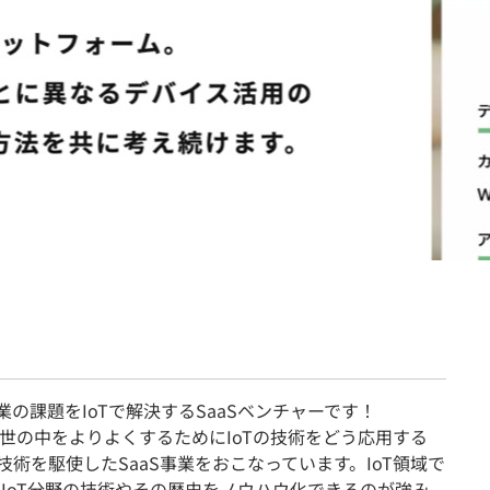
契約内容・クーポン
業の課題をIoTで解決するSaaSベンチャーです！
世の中をよりよくするためにIoTの技術をどう応用する
T技術を駆使したSaaS事業をおこなっています。IoT領域で
、IoT分野の技術やその歴史をノウハウ化できるのが強み