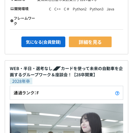
開発環境
C
C++
C＃
Python2
Python3
Java
フレームワー
ク
詳細を見る
気になる(会員登録)
WEB・半日・選考なし◢◤カードを使って未来の自動車を企
画するグループワーク＆座談会！【28卒関東】
2028年卒
通過ランク：F