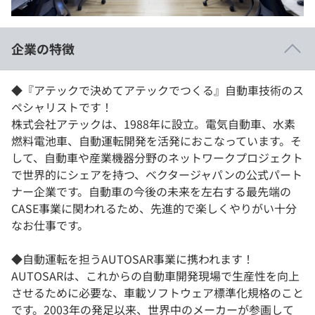
イベント・セミナー
paiza times
再チャレンジ結果一覧
リファレンス
インタビュー
企業の特徴
note
就活成功ガイド
プラン
◆『アテックで決めてアテックでつくる』自動車技術のス
ペシャリストです！
個人向けプラン
株式会社アテックは、1988年に設立。電気自動車、水素
燃料電池車、自動運転開発を活発におこなっています。そ
法人向けプラン
して、自動車や産業機器分野のネットワークプロジェクト
で世界的にシェアを持つ、ベクタージャパンの公式パート
学校向けプラン
ナー企業です。自動車の今後の未来を左右する最先端の
CASE事業に関われるため、先進的で楽しくやりがい十分
契約内容・クーポン
なお仕事です。
◆自動運転を担うAUTOSAR事業に携われます！
AUTOSARは、これからの自動車開発現場で生産性を向上
させるために必要な、車載ソフトウェア標準化規格のこと
です。2003年の発足以来、世界中のメーカーが参画して