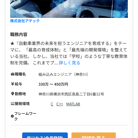
株式会社アテック
職務内容
★『自動車業界の未来を担うエンジニアを育成する』をテー
マに、 「最高の育成体制」と「最先端の開発環境」を整えて
いる当社。 しかし、当社では「学校」のような丁寧な教育体
制を完備。 これまでプ...
詳しく見る
職種名
組み込みエンジニア（神奈川）
給与
330万 〜 450万円
勤務地
神奈川県横浜市西区高島二丁目6番32号
開発環境
C
C++
MATLAB
フレームワー
ク