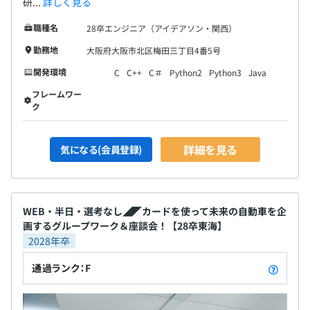
研...
詳しく見る
職種名
28卒エンジニア（アイデアソン・関西）
勤務地
大阪府大阪市北区梅田三丁目4番5号
開発環境
C
C++
C＃
Python2
Python3
Java
フレームワー
ク
詳細を見る
気になる(会員登録)
WEB・半日・選考なし◢◤カードを使って未来の自動車を企
画するグループワーク＆座談会！【28卒東海】
2028年卒
通過ランク：F