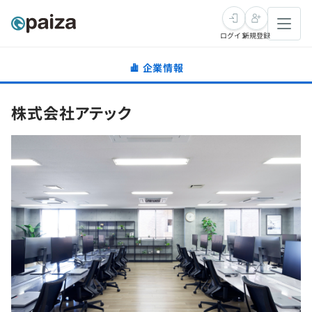
ログイン
新規登録
企業情報
転職・キャリア
株式会社アテック
未経験転職
求人検索
新卒就活
求人検索
インタビュー
学習
求人検索
インタビュー
転職成功ガイド
本選考
スキルチェック
講座一覧
転職成功ガイド
転職エージェント
ゲーム・マンガ
インターン
プログラミング言語
問題集
メディア
SQL
4択課題
新卒エージェント
paizaとは？
Tech Team Journal
評価結果一覧
ナレッジ