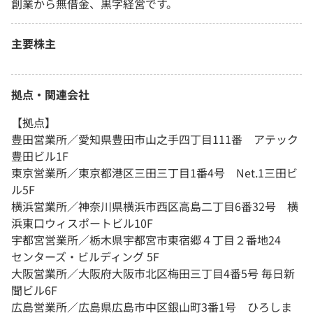
創業から無借金、黒字経営です。
主要株主
拠点・関連会社
【拠点】
豊田営業所／愛知県豊田市山之手四丁目111番 アテック
豊田ビル1F
東京営業所／東京都港区三田三丁目1番4号 Net.1三田ビ
ル5F
横浜営業所／神奈川県横浜市西区高島二丁目6番32号 横
浜東口ウィスポートビル10F
宇都宮営業所／栃木県宇都宮市東宿郷４丁目２番地24
センターズ・ビルディング 5F
大阪営業所／大阪府大阪市北区梅田三丁目4番5号 毎日新
聞ビル6F
広島営業所／広島県広島市中区銀山町3番1号 ひろしま