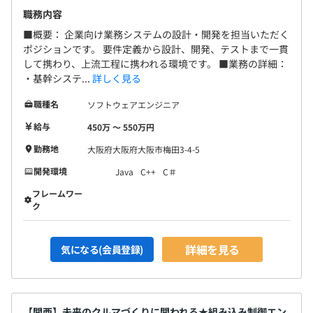
職務内容
■概要： 企業向け業務システムの設計・開発を担当いただく
ポジションです。 要件定義から設計、開発、テストまで一貫
して携わり、上流工程に携われる環境です。 ■業務の詳細：
・基幹システ...
詳しく見る
職種名
ソフトウェアエンジニア
給与
450万 〜 550万円
勤務地
大阪府大阪府大阪市梅田3-4-5
開発環境
Java
C++
C＃
フレームワー
ク
詳細を見る
気になる(会員登録)
【関西】未来のクルマづくりに関われる★組み込み制御エン