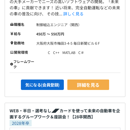
の大手メーカーでニーズの高いソフトウェアの開発。「未来
の車」に貢献できます！ 近い将来、完全自動運転などの未来
の車の普及に向け、 その技...
詳しく見る
職種名
制御組込エンジニア（関西）
給与
450万 〜 550万円
勤務地
大阪府大阪市梅田3-4-5 毎日新聞ビル６F
開発環境
C
C++
MATLAB
C＃
フレームワー
ク
詳細を見る
気になる(会員登録)
WEB・半日・選考なし◢◤カードを使って未来の自動車を企
画するグループワーク＆座談会！【28卒関西】
2028年卒