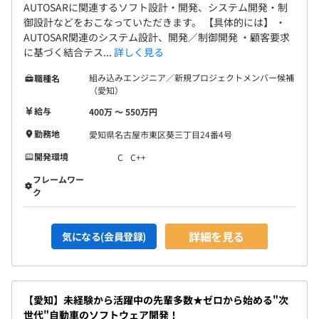
AUTOSARに関連するソフト設計・開発、システム開発・制
御設計などをおこなっていただきます。 【具体的には】 ・
AUTOSAR関連のシステム設計、開発／制御開発 ・顧客要求
に基づく結合テス...
詳しく見る
組み込みエンジニア／新規プロジェクトメンバー候補
職種名
（愛知）
給与
400万 〜 550万円
勤務地
愛知県名古屋市東区葵三丁目24番4号
開発環境
C
C++
フレームワー
ク
詳細を見る
気になる(会員登録)
【愛知】未経験から活躍中の先輩多数★ゼロから始める"次
世代"自動車のソフトウェア開発！