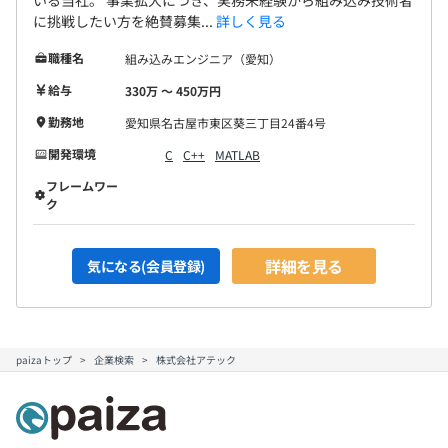
いる当社。 事業拡大につき、実務未経験から組み込み技術者
に挑戦したい方を絶賛募集...
詳しく見る
職種名
組み込みエンジニア（愛知）
給与
330万 〜 450万円
勤務地
愛知県名古屋市東区葵三丁目24番4号
開発環境
C
C++
MATLAB
フレームワー
ク
詳細を見る
気になる(会員登録)
paizaトップ
企業検索
株式会社アテック