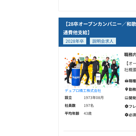
【28卒オープンカンパニー／和
通費他支給】
2028年卒
説明会求人
職務
【オ
社概
職種
勤務
デュプロ精工株式会社
設立
1973年08月
開発
社員数
197名
フレ
平均年齢
43歳
必須