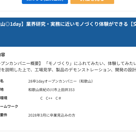
歌山◎1day】業界研究・実務に近いモノづくり体験ができる【
内容
ープンカンパニー概要】 「モノづくり」にふれてみたい、体験してみた
要を説明した上で、工場見学、製品のデモンストレーション、開発の設計体
名
28卒1dayオープンカンパニー（和歌山）
地
和歌山県紀の川市上田井353
環境
C
C++
C＃
ームワーク
要件
2028年3月に卒業見込みの方