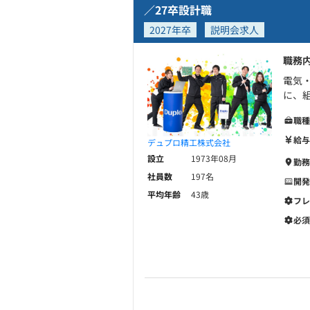
／27卒設計職
2027年卒
説明会求人
職務
電気
に、組
職種
給与
デュプロ精工株式会社
設立
1973年08月
勤務
社員数
197名
開発
平均年齢
43歳
フレ
必須