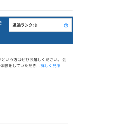
交
通過ランク：D
いという方はぜひお越しください。 会
験をしていただき...
詳しく見る