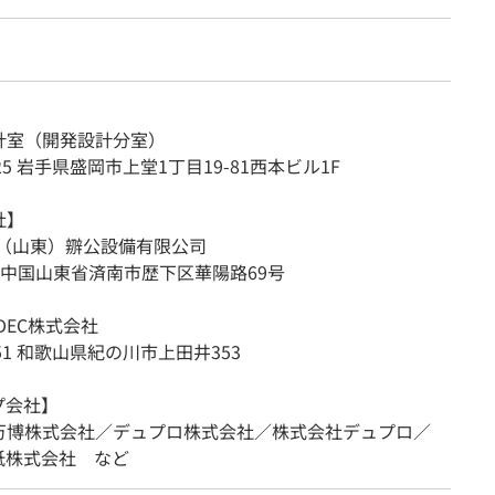
】
計室（開発設計分室）
125 岩手県盛岡市上堂1丁目19-81西本ビル1F
社】
O（山東）辧公設備有限公司
00 中国山東省済南市歴下区華陽路69号
ODEC株式会社
551 和歌山県紀の川市上田井353
プ会社】
万博株式会社／デュプロ株式会社／株式会社デュプロ／
紙株式会社 など