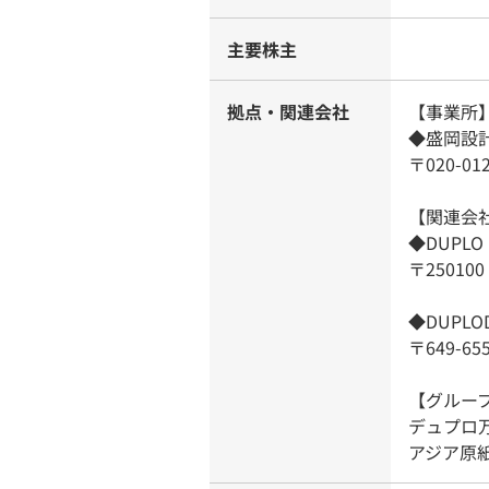
主要株主
拠点・関連会社
【事業所
◆盛岡設
〒020-0
【関連会
◆DUPL
〒2501
◆DUPL
〒649-6
【グルー
デュプロ
アジア原