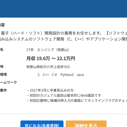
内容
・電子（ハード・ソフト）開発設計の業務をお任せします。 【ソフトウ
み込みシステムのソフトウェア開発（C、C++）やアプリケーション開発（C
名
27卒 エンジニア（和歌山）
月収 19.6万 〜 22.1万円
地
和歌山県紀の川市上田井353
環境
C
C++
C＃
Python3
Java
ームワーク
要件
・2027年3月に卒業見込みの方
・初回のカジュアル面談は基本的にWeb面談です
・初回応募時に候補日時入力の画面にてオンラインフラグのチェ
詳細を見る
気になる(会員登録)