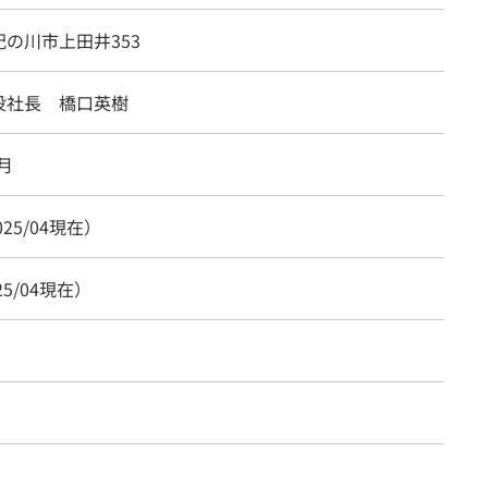
の川市上田井353
役社長 橋口英樹
8月
025/04現在）
25/04現在）