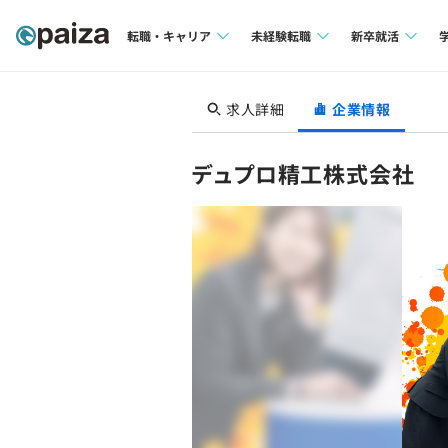
転職・キャリア
未経験転職
新卒就活
求人検索
求人検索
求人検索
求人詳細
企業情報
本選考
インタビュー
インタビュー
インターン
デュプロ精工株式会社
転職成功ガイド
転職成功ガイド
新卒エージェ
転職エージェント
イベント・セ
インタビュー
就活成功ガイ