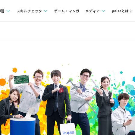
学習
スキルチェック
ゲーム・マンガ
メディア
paizaとは？
講座一覧
プログラミング言語
Tech Team Journal
問題集
SQL
paiza times
4択課題
評価結果一覧
note
ント
ナレッジ
再チャレンジ結果一覧
ミナー
リファレンス
プラン
ド
個人向けプラン
法人向けプラン
学校向けプラン