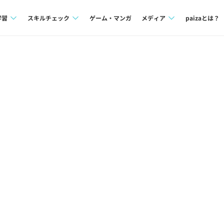
学習
スキルチェック
ゲーム・マンガ
メディア
paizaとは？
講座一覧
プログラミング言語
Tech Team Journal
問題集
SQL
paiza times
4択課題
評価結果一覧
note
ント
ナレッジ
再チャレンジ結果一覧
ミナー
リファレンス
プラン
ド
個人向けプラン
法人向けプラン
学校向けプラン