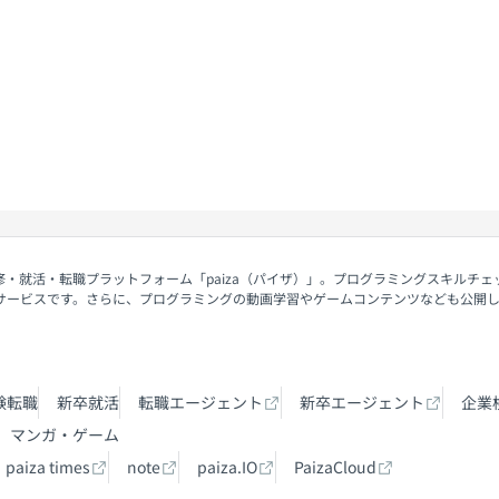
契約内容・クーポン
修・就活・転職プラットフォーム「paiza（パイザ）」。プログラミングスキルチ
サービスです。さらに、プログラミングの動画学習やゲームコンテンツなども公開
験転職
新卒就活
転職エージェント
新卒エージェント
企業
マンガ・ゲーム
paiza times
note
paiza.IO
PaizaCloud