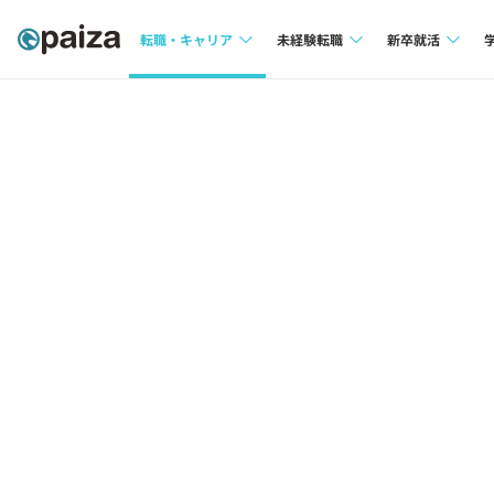
転職・キャリア
未経験転職
新卒就活
求人検索
求人検索
求人検索
本選考
インタビュー
インタビュー
インターン
転職成功ガイド
転職成功ガイド
新卒エージェ
転職エージェント
イベント・セ
インタビュー
就活成功ガイ