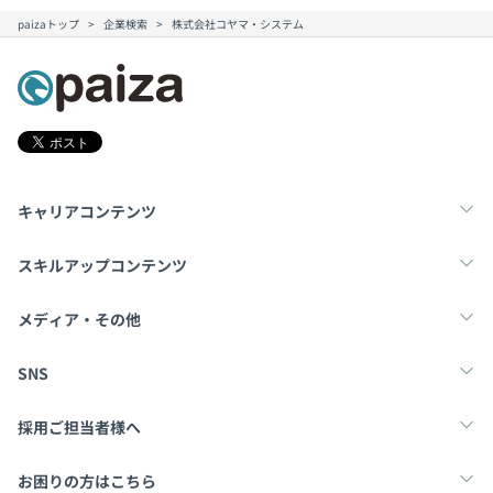
paizaトップ
企業検索
株式会社コヤマ・システム
キャリアコンテンツ
転職・キャリア
未経験転職
新卒就活
スキルアップコンテンツ
学習
スキルチェック
マンガ・ゲーム
メディア・その他
Tech Team Journal
paiza times
note
SNS
X
Facebook
採用ご担当者様へ
採用・教育をお考えの企業様へ
中途求人掲載はこちら
お困りの方はこちら