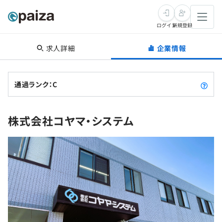
ログイン
新規登録
求人詳細
企業情報
転職・キャリア
未経験転職
求人検索
通過ランク：C
新卒就活
求人検索
インタビュー
株式会社コヤマ・システム
学習
求人検索
インタビュー
転職成功ガイド
本選考
スキルチェック
講座一覧
転職成功ガイド
転職エージェント
ゲーム・マンガ
インターン
プログラミング言語
問題集
メディア
SQL
4択課題
新卒エージェント
paizaとは？
Tech Team Journal
評価結果一覧
ナレッジ