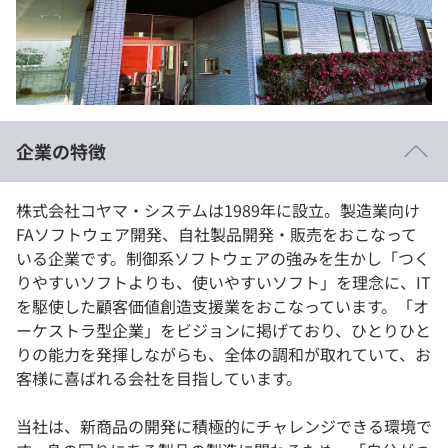
イベント・セミナー
paiza times
再チャレンジ結果一覧
リファレンス
インタビュー
note
就活成功ガイド
プラン
企業の特徴
個人向けプラン
株式会社コヤマ・システムは1989年に設立。製造業向け
法人向けプラン
FAソフトウェア開発、自社製品開発・販売をおこなって
いる企業です。制御系ソフトウェアの強みを生かし「つく
学校向けプラン
りやすいソフトよりも、使いやすいソフト」を理念に、IT
を駆使した顧客価値創造支援業をおこなっています。「オ
契約内容・クーポン
ーケストラ型企業」をビジョンに掲げており、ひとりひと
りの能力を発揮しながらも、全体の調和が取れていて、お
客様に喜ばれる会社を目指しています。
当社は、新商品の開発に積極的にチャレンジできる環境で