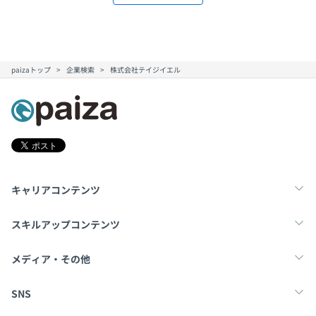
paizaトップ
企業検索
株式会社テイジイエル
キャリアコンテンツ
転職・キャリア
未経験転職
新卒就活
スキルアップコンテンツ
学習
スキルチェック
マンガ・ゲーム
メディア・その他
Tech Team Journal
paiza times
note
SNS