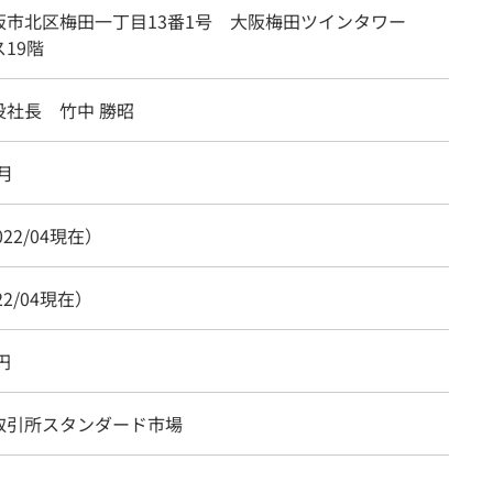
阪市北区梅田一丁目13番1号 大阪梅田ツインタワー
19階
役社長 竹中 勝昭
1月
022/04現在）
22/04現在）
円
取引所スタンダード市場