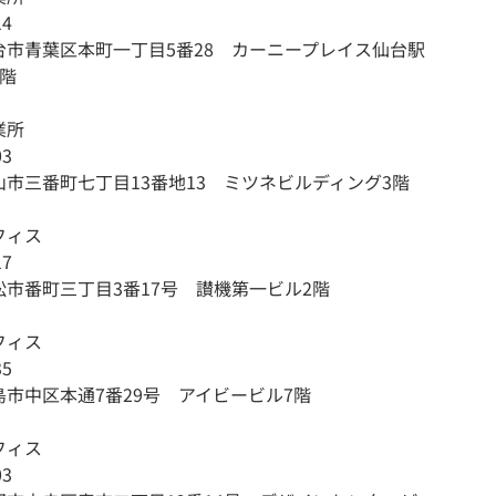
14
台市青葉区本町一丁目5番28 カーニープレイス仙台駅
4階
業所
03
市三番町七丁目13番地13 ミツネビルディング3階
フィス
17
松市番町三丁目3番17号 讃機第一ビル2階
フィス
35
市中区本通7番29号 アイビービル7階
フィス
03