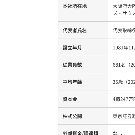
本社所在地
大阪府大
ズ・サウス
代表者氏名
代表取締
設立年月
1981年1
従業員数
681名（2
平均年齢
35歳（20
資本金
4億247万
株式公開
東京証券
外部資金/調達額
なし