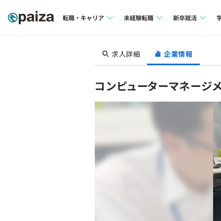
転職・キャリア
未経験転職
新卒就活
求人検索
求人検索
求人検索
求人詳細
企業情報
本選考
インタビュー
インタビュー
インターン
コンピューターマネージ
転職成功ガイド
転職成功ガイド
新卒エージェ
転職エージェント
イベント・セ
インタビュー
就活成功ガイ