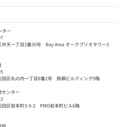
ンター
07
弁天一丁目2番30号 Bay Area オークプリオタワー3
社
05
代田区丸の内一丁目8番2号 鉃鋼ビルディング9階
発センター
32
田区岩本町3-9-2 PMO岩本町ビル6階
業所