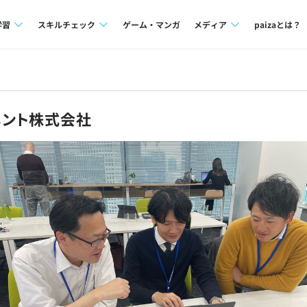
学習
スキルチェック
ゲーム・マンガ
メディア
paizaとは？
講座一覧
プログラミング言語
Tech Team Journal
問題集
SQL
paiza times
メント株式会社
4択課題
評価結果一覧
note
ント
ナレッジ
再チャレンジ結果一覧
ミナー
リファレンス
プラン
ド
個人向けプラン
法人向けプラン
学校向けプラン