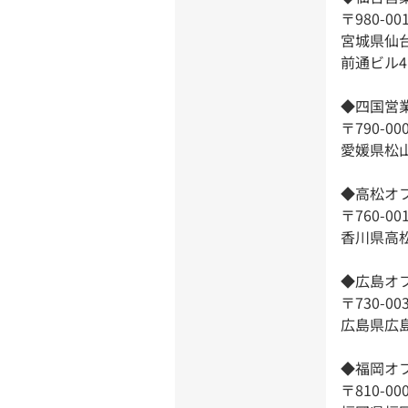
〒980-00
宮城県仙
前通ビル
◆四国営
〒790-00
愛媛県松山
◆高松オ
〒760-00
香川県高
◆広島オ
〒730-00
広島県広島
◆福岡オ
〒810-00