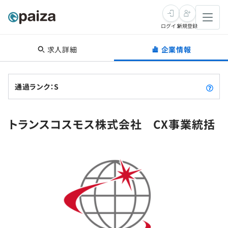
ログイン
新規登録
求人詳細
企業情報
転職・キャリア
未経験転職
求人検索
通過ランク：S
新卒就活
求人検索
インタビュー
トランスコスモス株式会社 CX事業統括
学習
求人検索
インタビュー
転職成功ガイド
本選考
スキルチェック
講座一覧
転職成功ガイド
転職エージェント
ゲーム・マンガ
インターン
プログラミング言語
問題集
メディア
SQL
4択課題
新卒エージェント
paizaとは？
Tech Team Journal
評価結果一覧
ナレッジ