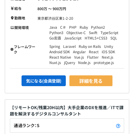
給与
800万 〜 900万円
勤務地
東京都渋谷区東1-2-20
Java
C＃
PHP
Ruby
Python2
開発環境
Python3
Objective-C
Swift
TypeScript
Go言語
JavaScript
HTML5+CSS3
SQL
Spring
Laravel
Ruby on Rails
Unity
フレームワー
Android SDK
Angular
React
iOS SDK
ク
React Native
Vue.js
Flutter
Next.js
Nuxt.js
jQuery
Node.js
prototype.js
詳細を見る
気になる(会員登録)
【リモートOK/残業20H以内】大手企業のDXを推進／ITで課
題を解決するデジタルコンサルタント
通過ランク：S