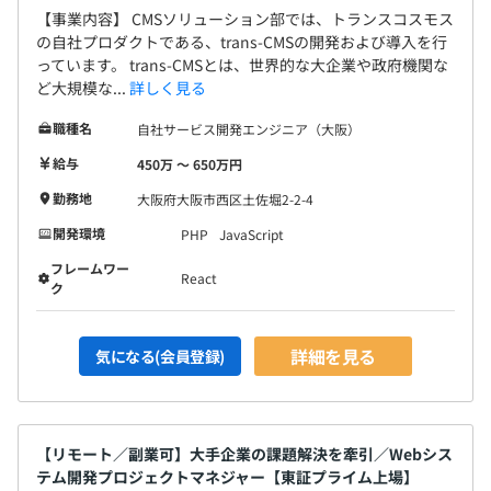
【事業内容】 CMSソリューション部では、トランスコスモス
の自社プロダクトである、trans-CMSの開発および導入を行
っています。 trans-CMSとは、世界的な大企業や政府機関な
ど大規模な...
詳しく見る
職種名
自社サービス開発エンジニア（大阪）
給与
450万 〜 650万円
勤務地
大阪府大阪市西区土佐堀2-2-4
開発環境
PHP
JavaScript
フレームワー
React
ク
詳細を見る
気になる(会員登録)
【リモート／副業可】大手企業の課題解決を牽引／Webシス
テム開発プロジェクトマネジャー【東証プライム上場】