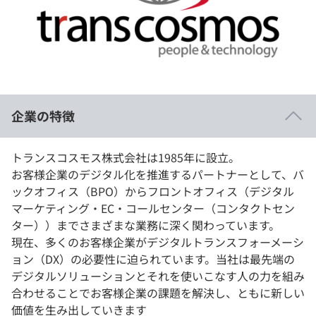
イベント・セミナー
paiza times
再チャレンジ結果一覧
リファレンス
インタビュー
note
就活成功ガイド
プラン
企業の特徴
個人向けプラン
法人向けプラン
トランスコスモス株式会社は1985年に設立。
お客様企業のデジタル化を推進するパートナーとして、バ
学校向けプラン
ックオフィス（BPO）からフロントオフィス（デジタル
マーケティング・EC・コールセンター（コンタクトセン
契約内容・クーポン
ター））までさまざまな業務に深く関わっています。
現在、多くのお客様企業がデジタルトランスフォーメーシ
ョン（DX）の必要性に迫られています。当社は最先端の
デジタルソリューションとそれを使いこなす人の力を組み
合わせることでお客様企業の課題を解決し、ともに新しい
価値を生み出していきます