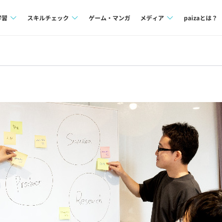
学習
スキルチェック
ゲーム・マンガ
メディア
paizaとは？
講座一覧
プログラミング言語
Tech Team Journal
問題集
SQL
paiza times
4択課題
評価結果一覧
note
ント
ナレッジ
再チャレンジ結果一覧
ミナー
リファレンス
プラン
ド
個人向けプラン
法人向けプラン
学校向けプラン