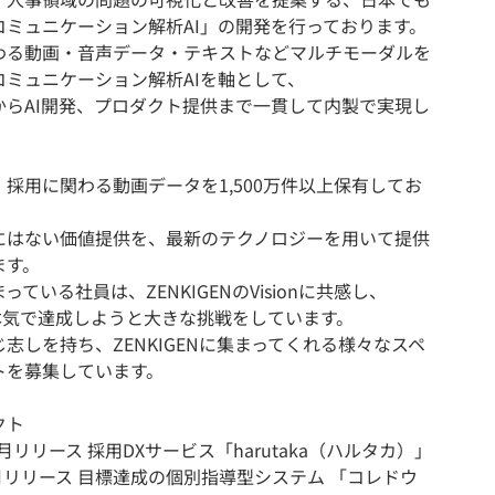
コミュニケーション解析AI」の開発を行っております。
わる動画・音声データ・テキストなどマルチモーダルを
コミュニケーション解析AIを軸として、
からAI開発、プロダクト提供まで一貫して内製で実現し
。
採用に関わる動画データを1,500万件以上保有してお
にはない価値提供を、最新のテクノロジーを用いて提供
ます。
っている社員は、ZENKIGENのVisionに共感し、
nを本気で達成しようと大きな挑戦をしています。
志しを持ち、ZENKIGENに集まってくれる様々なスペ
トを募集しています。
クト
10月リリース 採用DXサービス「harutaka（ハルタカ）」
3月リリース 目標達成の個別指導型システム 「コレドウ