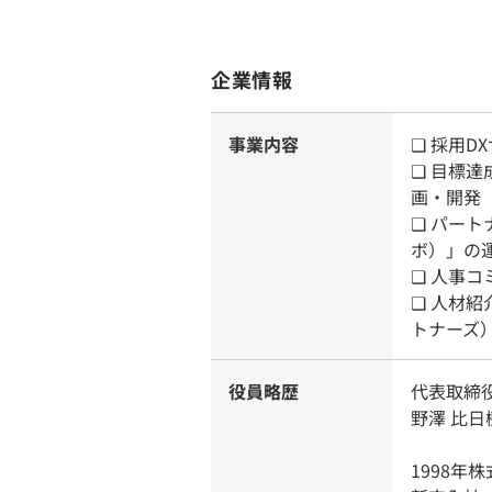
企業情報
事業内容
❏ 採用D
❏ 目標
画・開発
❏ パート
ボ）」の
❏ 人事コ
❏ 人材紹介
トナーズ
役員略歴
代表取締
野澤 比日
1998