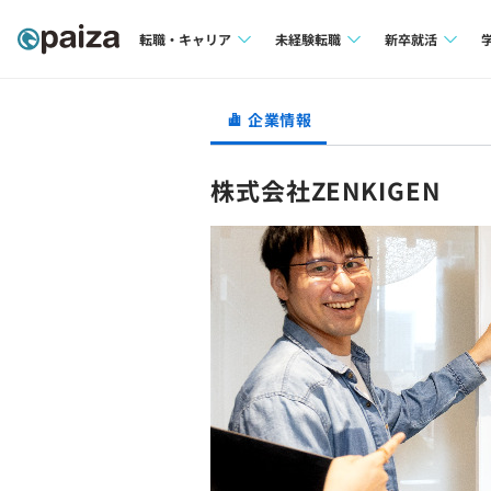
転職・キャリア
未経験転職
新卒就活
求人検索
求人検索
求人検索
企業情報
本選考
インタビュー
インタビュー
インターン
株式会社ZENKIGEN
転職成功ガイド
転職成功ガイド
新卒エージェ
転職エージェント
イベント・セ
インタビュー
就活成功ガイ