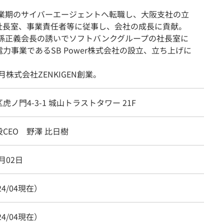
。
年創業期のサイバーエージェントへ転職し、大阪支社の立
社長室、事業責任者等に従事し、会社の成長に貢献。
年に孫正義会長の誘いでソフトバンクグループの社長室に
力事業であるSB Power株式会社の設立、立ち上げに
0月株式会社ZENKIGEN創業。
虎ノ門4-3-1 城山トラストタワー 21F
CEO 野澤 比日樹
0月02日
24/04現在）
24/04現在）