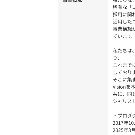
稀有な「
採用に関
活用した
事業構想
ています
私たちは、
り、
これまで
しており
そこに集ま
Visio
共に、同じ
シャリス
・プロダ
2017年
2025年