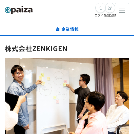
ログイン
新規登録
企業情報
転職・キャリア
株式会社ZENKIGEN
未経験転職
求人検索
新卒就活
求人検索
インタビュー
学習
求人検索
インタビュー
転職成功ガイド
本選考
スキルチェック
講座一覧
転職成功ガイド
転職エージェント
ゲーム・マンガ
インターン
プログラミング言語
問題集
メディア
SQL
4択課題
新卒エージェント
paizaとは？
Tech Team Journal
評価結果一覧
ナレッジ