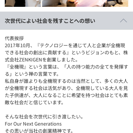
イベント・セミナー
paiza times
再チャレンジ結果一覧
リファレンス
インタビュー
次世代によい社会を残すことへの想い
note
就活成功ガイド
プラン
代表挨拶
2017年10月、『テクノロジーを通じて人と企業が全機現
個人向けプラン
できる社会の創出に貢献する』というビジョンのもと、株
式会社ZENKIGENを創業しました。
法人向けプラン
『全機現』という言葉は、「人の持つ能力の全てを発揮す
る」という禅の言葉です。
学校向けプラン
私自身が誰よりも全機現するのは当然として、多くの大人
が全機現する社会は活気があり、全機現している大人を見
契約内容・クーポン
た子供達が、大人になることに希望を持つ社会はとても素
敵な社会だと信じています。
そんな社会を次世代に引き渡したい。
For Our Next Generations
その思いが当社の創業精神です。