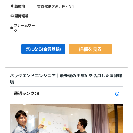
勤務地
東京都港区虎ノ門4-3-1
開発環境
フレームワー
ク
詳細を見る
気になる(会員登録)
バックエンドエンジニア｜最先端の生成AIを活用した開発環
境
通過ランク：B