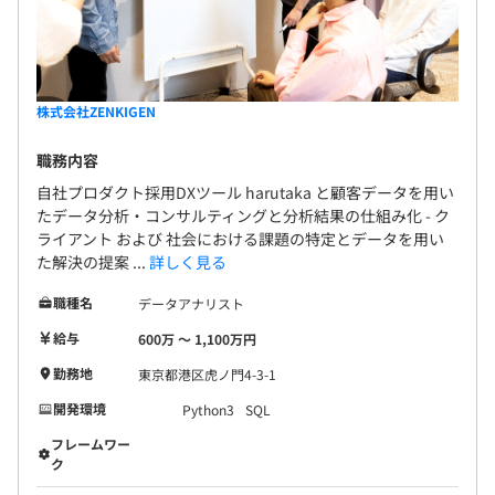
株式会社ZENKIGEN
職務内容
自社プロダクト採用DXツール harutaka と顧客データを用い
たデータ分析・コンサルティングと分析結果の仕組み化 - ク
ライアント および 社会における課題の特定とデータを用い
た解決の提案 ...
詳しく見る
職種名
データアナリスト
給与
600万 〜 1,100万円
勤務地
東京都港区虎ノ門4-3-1
開発環境
Python3
SQL
フレームワー
ク