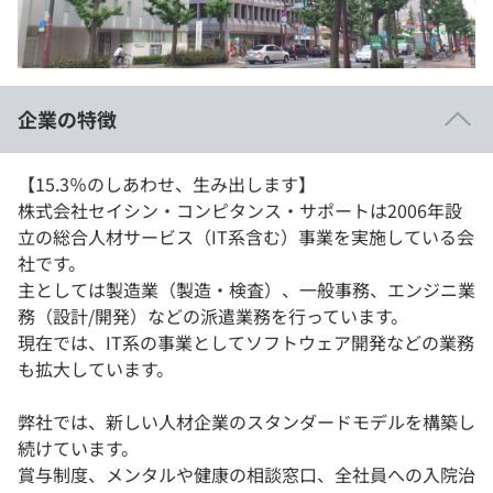
イベント・セミナー
paiza times
再チャレンジ結果一覧
リファレンス
インタビュー
note
企業の特徴
就活成功ガイド
プラン
個人向けプラン
【15.3％のしあわせ、生み出します】
株式会社セイシン・コンピタンス・サポートは2006年設
立の総合人材サービス（IT系含む）事業を実施している会
法人向けプラン
社です。
主としては製造業（製造・検査）、一般事務、エンジニ業
学校向けプラン
務（設計/開発）などの派遣業務を行っています。
現在では、IT系の事業としてソフトウェア開発などの業務
契約内容・クーポン
も拡大しています。
弊社では、新しい人材企業のスタンダードモデルを構築し
続けています。
賞与制度、メンタルや健康の相談窓口、全社員への入院治