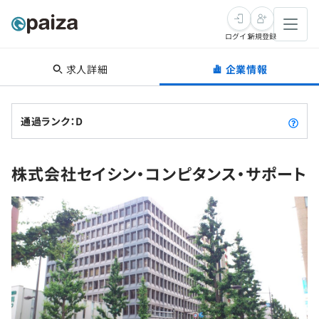
ログイン
新規登録
求人詳細
企業情報
転職・キャリア
未経験転職
求人検索
通過ランク：D
新卒就活
求人検索
インタビュー
株式会社セイシン・コンピタンス・サポート
学習
求人検索
インタビュー
転職成功ガイド
本選考
スキルチェック
講座一覧
転職成功ガイド
転職エージェント
ゲーム・マンガ
インターン
プログラミング言語
問題集
メディア
SQL
4択課題
新卒エージェント
paizaとは？
Tech Team Journal
評価結果一覧
ナレッジ