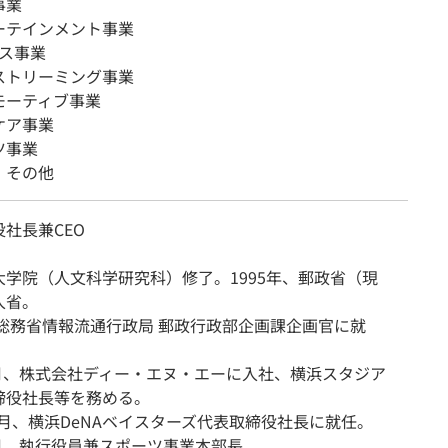
事業
ーテインメント事業
ース事業
ストリーミング事業
モーティブ事業
ケア事業
ツ事業
・その他
社長兼CEO
大学院（人文科学研究科）修了。1995年、郵政省（現
入省。
、総務省情報流通行政局 郵政行政部企画課企画官に就
年4月、株式会社ディー・エヌ・エーに入社、横浜スタジア
締役社長等を務める。
10月、横浜DeNAベイスターズ代表取締役社長に就任。
7月、執行役員兼スポーツ事業本部長