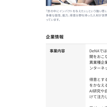
「世の中にインパクトを与えたい」という強い思
多様な個性、能力、得意分野を持った人材が世
っています。
企業情報
事業内容
DeNA
開をおこ
異業種企
ンターネ
得意とす
をかなえ
AI研究
けて注力