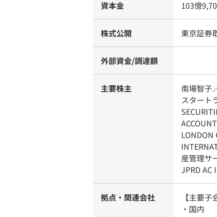
資本金
103億9,7
株式公開
東京証券
外部資金/調達額
主要株主
南場智子
スタートラ
SECURITI
ACCOU
LONDON 
INTERNA
産管理サービ
JPRD AC I
拠点・関連会社
【主要子
・国内