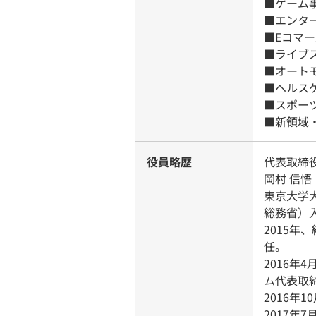
■ゲーム
■エンタ
■Eコマ
■ライブ
■オート
■ヘルス
■スポー
■新領域
役員略歴
代表取締役
岡村 信悟
東京大学
総務省）
2015年
任。
2016
ム代表取
2016年
2017年