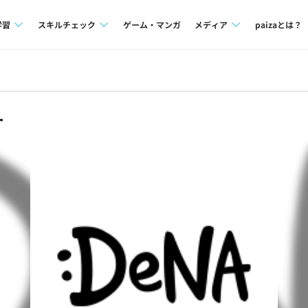
学習
スキルチェック
ゲーム・マンガ
メディア
paizaとは？
講座一覧
プログラミング言語
Tech Team Journal
問題集
SQL
paiza times
ー
4択課題
評価結果一覧
note
ント
ナレッジ
再チャレンジ結果一覧
ミナー
リファレンス
プラン
ド
個人向けプラン
法人向けプラン
学校向けプラン