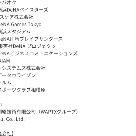
モバオク
浜DeNAベイスターズ
ルスケア株式会社
A Games Tokyo
横浜スタジアム
eNA川崎ブレイブサンダース
集英社DeNA プロジェクツ
DeNAビジネスコミュニケーションズ
IAM
トシステムズ株式会社
データホライゾン
アルム
スポーツクラブ相模原
p.
絡技術有限公司（WAPTXグループ）
l Co., Ltd.
連会社】