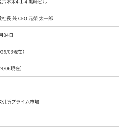
六本木4-1-4 黒崎ビル
社長 兼 CEO 元榮 太一郎
7月04日
026/03現在）
24/06現在）
取引所プライム市場