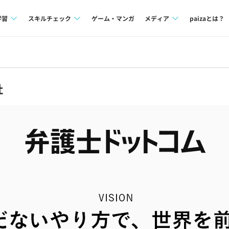
学習
スキルチェック
ゲーム・マンガ
メディア
paizaとは？
講座一覧
プログラミング言語
Tech Team Journal
問題集
SQL
paiza times
社
4択課題
評価結果一覧
note
ント
ナレッジ
再チャレンジ結果一覧
ミナー
リファレンス
プラン
ド
個人向けプラン
法人向けプラン
学校向けプラン