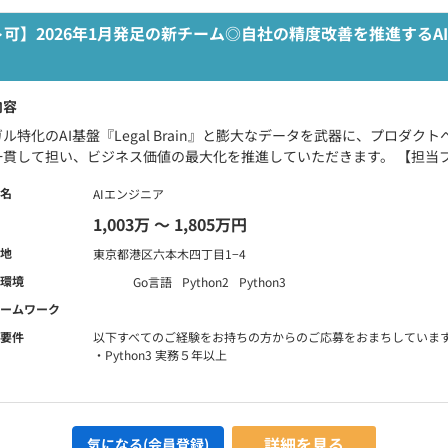
可】2026年1月発足の新チーム◎自社の精度改善を推進するA
内容
ル特化のAI基盤『Legal Brain』と膨大なデータを武器に、プロダク
貫して担い、ビジネス価値の最大化を推進していただきます。 【担当プ.
名
AIエンジニア
1,003万 〜 1,805万円
地
東京都港区六本木四丁目1−4
環境
Go言語
Python2
Python3
ームワーク
要件
以下すべてのご経験をお持ちの方からのご応募をおまちしていま
・Python3 実務５年以上
詳細を見る
気になる(会員登録)