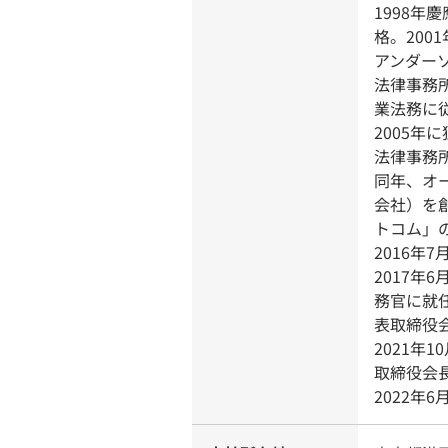
1998年
格。200
アンダー
法律事務
業法務に
2005年
法律事務
同年、オ
会社）を
トコム」
2016年
2017年
務官に就
表取締役
2021年
取締役会
2022年