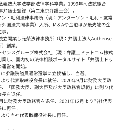
慶應義塾大学法学部法律学科卒業。1999年司法試験合
1年弁護士登録（第二東京弁護士会）。
ソン・毛利法律事務所（現：アンダーソン・毛利・友常
所外国法共同事業）入所、M＆Aや金融ほか最先端の企
従事。
に独立開業し元榮法律事務所（現：弁護士法人Authense
所）創業。
ーセンスグループ株式会社（現：弁護士ドットコム株式
創業し、国内初の法律相談ポータルサイト「弁護士ドッ
の運営を開始。
7月に参議院議員通常選挙に立候補し、当選。
6月より代表取締役会長に就任、2020年9月に財務大臣政
任、「国務大臣、副大臣及び大臣政務官規範」に則り代
会長を退任。
10月に財務大臣政務官を退任、2021年12月より当社代表
長に再任。
6月より当社代表取締役社長に再任。