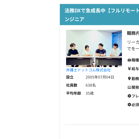
法務DXで急成長中【フルリモート
ンジニア
職務
リーガ
でを一
職種
給与
弁護士ドットコム株式会社
設立
2005年07月04日
勤務
社員数
638名
開発
平均年齢
35歳
フレ
必須