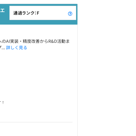
Iエ
通過ランク：F
トへのAI実装・精度改善からR&D活動ま
..
詳しく見る
す！