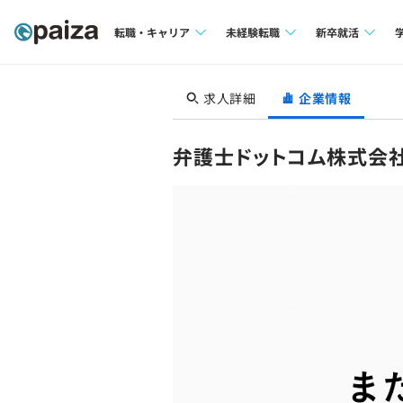
転職・キャリア
未経験転職
新卒就活
求人検索
求人検索
求人検索
求人詳細
企業情報
本選考
インタビュー
インタビュー
インターン
弁護士ドットコム株式会
転職成功ガイド
転職成功ガイド
新卒エージェ
転職エージェント
イベント・セ
インタビュー
就活成功ガイ