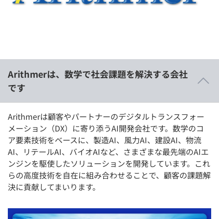
イベント・セミナー
paiza times
再チャレンジ結果一覧
リファレンス
インタビュー
note
就活成功ガイド
プラン
Arithmerは、数学で社会課題を解決する会社
個人向けプラン
です
法人向けプラン
Arithmerは顧客やパートナーのデジタルトランスフォー
メーション（DX）に寄り添うAI開発会社です。数学のコ
学校向けプラン
ア要素技術をベースに、製造AI、風力AI、建設AI、物流
AI、リテールAI、バイオAIなど、さまざまな最先端のAIエ
契約内容・クーポン
ンジンを駆使したソリューションを開発しています。これ
らの高度技術を自在に組み合わせることで、顧客の課題解
決に貢献してまいります。