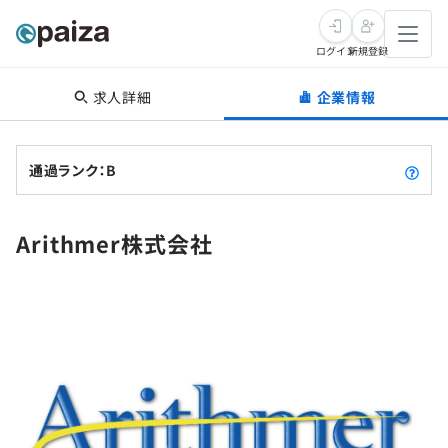
ログイン
新規登録
求人詳細
企業情報
転職・キャリア
未経験転職
求人検索
通過ランク：B
新卒就活
求人検索
インタビュー
Arithmer株式会社
学習
求人検索
インタビュー
転職成功ガイド
本選考
スキルチェック
講座一覧
転職成功ガイド
転職エージェント
ゲーム・マンガ
インターン
プログラミング言語
問題集
メディア
SQL
4択課題
新卒エージェント
paizaとは？
Tech Team Journal
評価結果一覧
ナレッジ