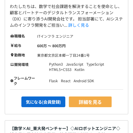
わたしたちは、数学で社会課題を解決することを使命とし、
顧客とパートナーのデジタルトランスフォーメーション
（DX）に寄り添うAI開発会社です。 担当部署にて、AIシステ
ムのインフラ開発をご担当い...
詳しく見る
職種名
ITインフラ エンジニア
給与
600万 〜 800万円
勤務地
東京都文京区本郷一丁目24番1号
Python3
JavaScript
TypeScript
開発環境
HTML5+CSS3
Kotlin
フレームワー
Flask
React
Android SDK
ク
詳細を見る
気になる(会員登録)
【数学×AI_東大発ベンチャー】◇AIロボットエンジニア◇