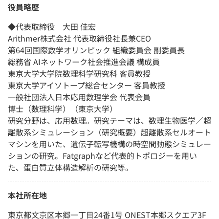
役員略歴
◆代表取締役 大田 佳宏
Arithmer株式会社 代表取締役社長兼CEO
第64回国際数学オリンピック 組織委員会 副委員長
総務省 AIネットワーク社会推進会議 構成員
東京大学大学院数理科学研究科 客員教授
東京大学アイソトープ総合センター 客員教授
一般社団法人日本応用数理学会 代表会員
博士（数理科学）（東京大学）
研究分野は、応用数理。研究テーマは、数理生物医学／超
離散系シミュレーション（研究概要）超離散系セルオート
マシンを用いた、遺伝子転写機構の時空間動態シミュレー
ションの研究。Fatgraphなど代表的トポロジーを用い
た、蛋白質立体構造解析の研究等。
本社所在地
東京都文京区本郷一丁目24番1号 ONEST本郷スクエア3F