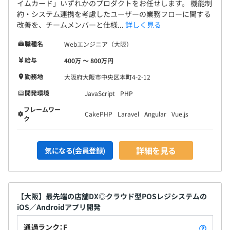
イムカード」いずれかのプロダクトをお任せします。 機能制
約・システム連携を考慮したユーザーの業務フローに関する
改善を、チームメンバーと仕様...
詳しく見る
職種名
Webエンジニア（大阪）
給与
400万 〜 800万円
勤務地
大阪府大阪市中央区本町4-2-12
開発環境
JavaScript
PHP
フレームワー
CakePHP
Laravel
Angular
Vue.js
ク
詳細を見る
気になる(会員登録)
【大阪】最先端の店舗DX◎クラウド型POSレジシステムの
iOS／Androidアプリ開発
通過ランク：F