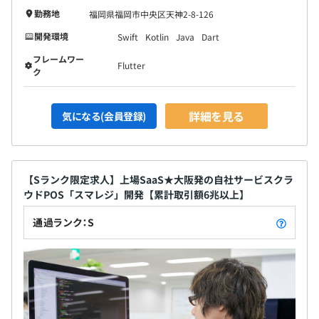
勤務地
福岡県福岡市中央区天神2-8-126
開発環境
Swift
Kotlin
Java
Dart
フレームワー
Flutter
ク
詳細を見る
気になる(会員登録)
【Sランク限定求人】上場SaaS★大阪発の自社サービスクラ
ウドPOS「スマレジ」開発【累計取引額6兆以上】
通過ランク：S