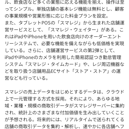
ル、飲食店など多くの業態に応える機能を揃え、操作は至
ってシンプル。単独店舗の基本レジ機能は無料とし、顧客
の事業規模や営業形態に応じた料金プランを設定。
また、タブレットPOSの「スマレジ」から生まれた店舗運
営サービスとして、「スマレジ・ウェイター」がある。こ
れはiPadやiPhoneを用いた飲食店向けのオーダーエント
リーシステムで、必要な機能を備えながらも低価格を実現
している。さらに、店舗運営サービスの第2弾として、
iPadやiPhoneのカメラを利用した簡易認証つき勤怠管理
システム「スマレジ・タイムカード」や、レジ周辺機器な
どを取り扱う店舗用品ECサイト「ストア・ストア」の運
営なども行っている。
スマレジの売上データをはじめとするデータは、クラウド
上で一元管理する方式を採用。それにより、あらゆる地
域・業種・規模の商取引データがスマレジサーバーに集約
され、統計上のさまざまな付加価値を生み出していくこと
が予想される。将来的には、リアルタイムで送られてくる
店舗の商取引データを集約・解析し、速やかに各店舗へフ