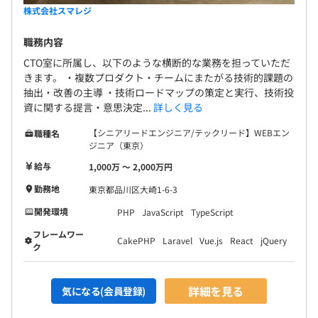
株式会社スマレジ
職務内容
CTO室に所属し、以下のような横断的な業務を担っていただ
きます。 ・複数プロダクト・チームにまたがる技術的課題の
抽出・改善の主導 ・技術ロードマップの策定と実行、技術投
資に関する提言・意思決定...
詳しく見る
【シニアリードエンジニア/テックリード】WEBエン
職種名
ジニア（東京）
給与
1,000万 〜 2,000万円
勤務地
東京都品川区大崎1-6-3
開発環境
PHP
JavaScript
TypeScript
フレームワー
CakePHP
Laravel
Vue.js
React
jQuery
ク
詳細を見る
気になる(会員登録)