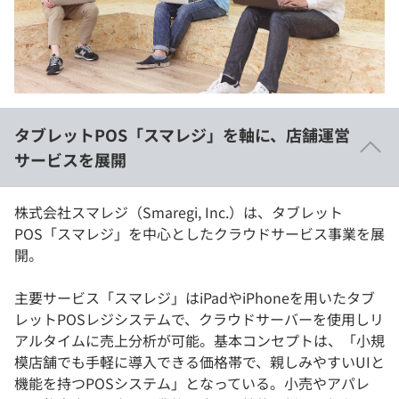
イベント・セミナー
paiza times
再チャレンジ結果一覧
リファレンス
インタビュー
note
就活成功ガイド
プラン
タブレットPOS「スマレジ」を軸に、店舗運営
個人向けプラン
サービスを展開
法人向けプラン
株式会社スマレジ（Smaregi, Inc.）は、タブレット
POS「スマレジ」を中心としたクラウドサービス事業を展
学校向けプラン
開。
契約内容・クーポン
主要サービス「スマレジ」はiPadやiPhoneを用いたタブ
レットPOSレジシステムで、クラウドサーバーを使用しリ
アルタイムに売上分析が可能。基本コンセプトは、「小規
模店舗でも手軽に導入できる価格帯で、親しみやすいUIと
機能を持つPOSシステム」となっている。小売やアパレ