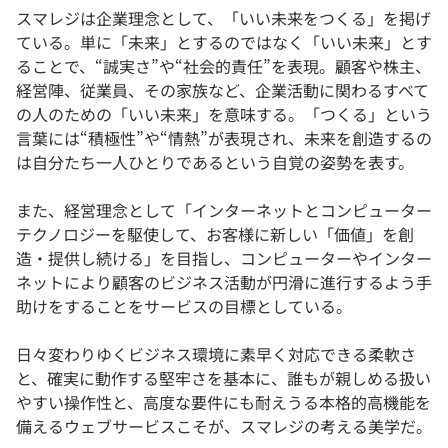
スマレジは企業理念として、「いい未来をつくる」を掲げ
ている。単に「未来」とするのではなく「いい未来」とす
ることで、“誠実さ”や“社会的責任”を表現。顧客や株主、
経営陣、従業員、その家族など、企業活動に関わるすべて
の人のための「いい未来」を意味する。「つくる」という
言葉には“積極性”や“情熱”が表現され、未来を創造するの
は自分たち一人ひとりであるという自覚の姿勢を表す。
また、経営理念として「インターネットとコンピューター
テクノロジーを駆使して、お客様に新しい「価値」を創
造・提供し続ける」を目指し、コンピューターやインター
ネットにより顧客のビジネス活動が円滑に進行するよう手
助けをすることをサービスの目標としている。
日々変わりゆくビジネス環境に素早く対応できる柔軟さ
と、確実に動作する堅牢さを基本に、誰もが親しめる扱い
やすい操作性と、高度な要件にも耐えうる本格的高機能を
備えるウェブサービスこそが、スマレジの考える美学だ。