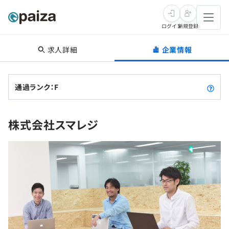
ログイン
新規登録
求人詳細
企業情報
転職・キャリア
未経験転職
求人検索
通過ランク：F
新卒就活
求人検索
インタビュー
株式会社スマレジ
学習
求人検索
インタビュー
転職成功ガイド
本選考
スキルチェック
講座一覧
転職成功ガイド
転職エージェント
ゲーム・マンガ
インターン
プログラミング言語
問題集
メディア
SQL
4択課題
新卒エージェント
paizaとは？
Tech Team Journal
評価結果一覧
ナレッジ