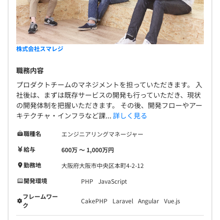
株式会社スマレジ
職務内容
プロダクトチームのマネジメントを担っていただきます。 入
社後は、まずは既存サービスの開発も行っていただき、現状
の開発体制を把握いただきます。 その後、開発フローやアー
キテクチャ・インフラなど課...
詳しく見る
職種名
エンジニアリングマネージャー
給与
600万 〜 1,000万円
勤務地
大阪府大阪市中央区本町4-2-12
開発環境
PHP
JavaScript
フレームワー
CakePHP
Laravel
Angular
Vue.js
ク