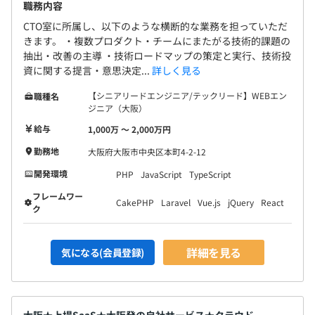
職務内容
CTO室に所属し、以下のような横断的な業務を担っていただ
きます。 ・複数プロダクト・チームにまたがる技術的課題の
抽出・改善の主導 ・技術ロードマップの策定と実行、技術投
資に関する提言・意思決定...
詳しく見る
【シニアリードエンジニア/テックリード】WEBエン
職種名
ジニア（大阪）
給与
1,000万 〜 2,000万円
勤務地
大阪府大阪市中央区本町4-2-12
開発環境
PHP
JavaScript
TypeScript
フレームワー
CakePHP
Laravel
Vue.js
jQuery
React
ク
詳細を見る
気になる(会員登録)
大阪★上場SaaS★大阪発の自社サービス★クラウド