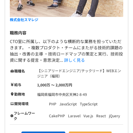
株式会社スマレジ
職務内容
CTO室に所属し、以下のような横断的な業務を担っていただ
きます。 ・複数プロダクト・チームにまたがる技術的課題の
抽出・改善の主導 ・技術ロードマップの策定と実行、技術投
資に関する提言・意思決定...
詳しく見る
【シニアリードエンジニア/テックリード】WEBエン
職種名
ジニア（福岡）
給与
1,000万 〜 2,000万円
勤務地
福岡県福岡市中央区天神2-8-49
開発環境
PHP
JavaScript
TypeScript
フレームワー
CakePHP
Laravel
Vue.js
React
jQuery
ク