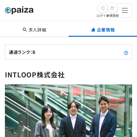
ログイン
新規登録
求人詳細
企業情報
転職・キャリア
未経験転職
求人検索
通過ランク：B
新卒就活
求人検索
インタビュー
INTLOOP株式会社
学習
求人検索
インタビュー
転職成功ガイド
本選考
スキルチェック
講座一覧
転職成功ガイド
転職エージェント
ゲーム・マンガ
インターン
プログラミング言語
問題集
メディア
SQL
4択課題
新卒エージェント
paizaとは？
Tech Team Journal
評価結果一覧
ナレッジ