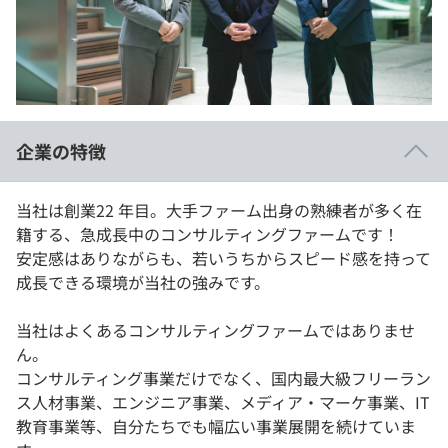
イベント・セミナー
paiza times
再チャレンジ結果一覧
リファレンス
インタビュー
note
就活成功ガイド
プラン
企業の特徴
個人向けプラン
当社は創業22 年目。大手ファーム出身の熟練者が多く在
法人向けプラン
籍する、急成長中のコンサルティングファームです！
安定感はありながらも、若いうちからスピード感を持って
学校向けプラン
成長できる環境が当社の強みです。
契約内容・クーポン
当社はよくあるコンサルティングファームではありませ
ん。
コンサルティング事業だけでなく、国内最大級フリーラン
ス人材事業、エンジニア事業、メディア・マーケ事業、IT
教育事業等、自分たちでも幅広い事業展開を続けていま