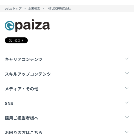
paizaトップ
企業検索
INTLOOP株式会社
キャリアコンテンツ
転職・キャリア
未経験転職
新卒就活
スキルアップコンテンツ
学習
スキルチェック
マンガ・ゲーム
メディア・その他
Tech Team Journal
paiza times
note
SNS
X
Facebook
採用ご担当者様へ
採用・教育をお考えの企業様へ
中途求人掲載はこちら
お困りの方はこちら