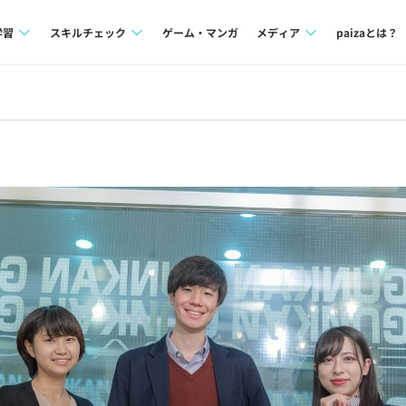
学習
スキルチェック
ゲーム・マンガ
メディア
paizaとは？
講座一覧
プログラミング言語
Tech Team Journal
問題集
SQL
paiza times
4択課題
評価結果一覧
note
ント
ナレッジ
再チャレンジ結果一覧
ミナー
リファレンス
プラン
ド
個人向けプラン
法人向けプラン
学校向けプラン