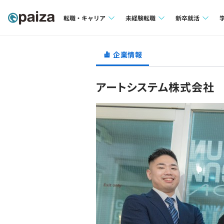
転職・キャリア
未経験転職
新卒就活
求人検索
求人検索
求人検索
企業情報
本選考
インタビュー
インタビュー
インターン
アートシステム株式会社
転職成功ガイド
転職成功ガイド
新卒エージェ
転職エージェント
イベント・セ
インタビュー
就活成功ガイ