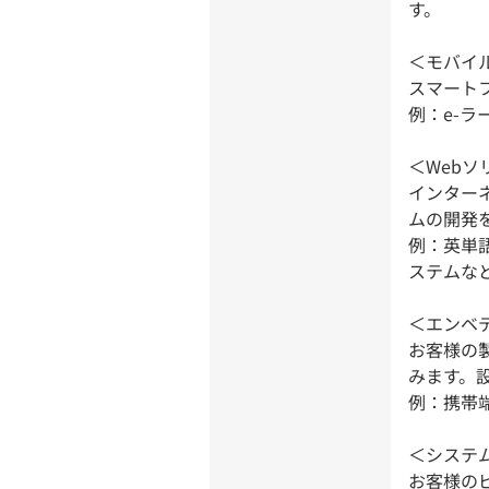
す。
＜モバイ
スマート
例：e-
＜Web
インター
ムの開発
例：英単
ステムな
＜エンベ
お客様の
みます。
例：携帯
＜システ
お客様の