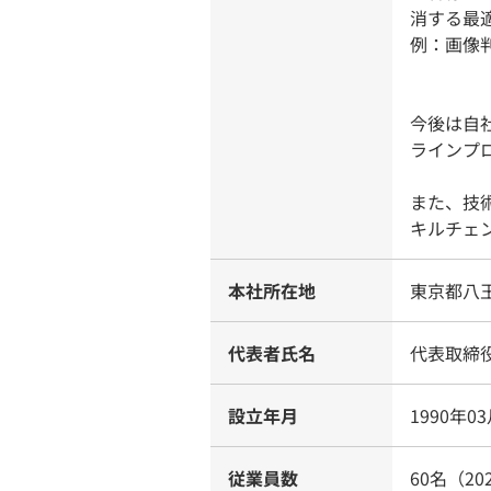
消する最
例：画像
今後は自
ラインプ
また、技
キルチェ
本社所在地
東京都八王
代表者氏名
代表取締
設立年月
1990年0
従業員数
60名（20