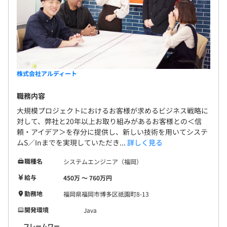
株式会社アルディート
職務内容
大規模プロジェクトにおけるお客様が求めるビジネス戦略に
対して、弊社と20年以上お取り組みがあるお客様との＜信
頼・アイデア＞を存分に提供し、新しい技術を用いてシステ
ムS／Inまでを実現していただき...
詳しく見る
職種名
システムエンジニア（福岡）
給与
450万 〜 760万円
勤務地
福岡県福岡市博多区祇園町8-13
開発環境
Java
フレームワー