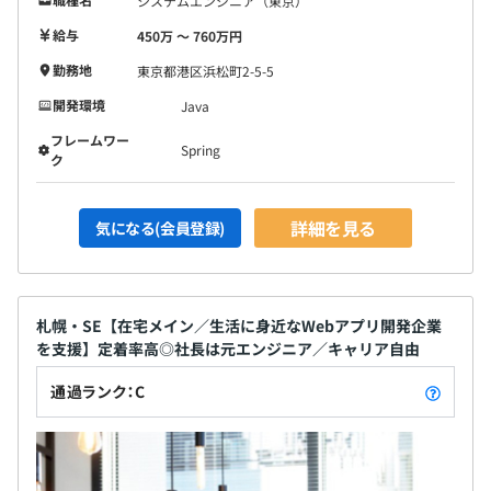
システムエンジニア（東京）
給与
450万 〜 760万円
勤務地
東京都港区浜松町2-5-5
開発環境
Java
フレームワー
Spring
ク
詳細を見る
気になる(会員登録)
札幌・SE【在宅メイン／生活に身近なWebアプリ開発企業
を支援】定着率高◎社長は元エンジニア／キャリア自由
通過ランク：C