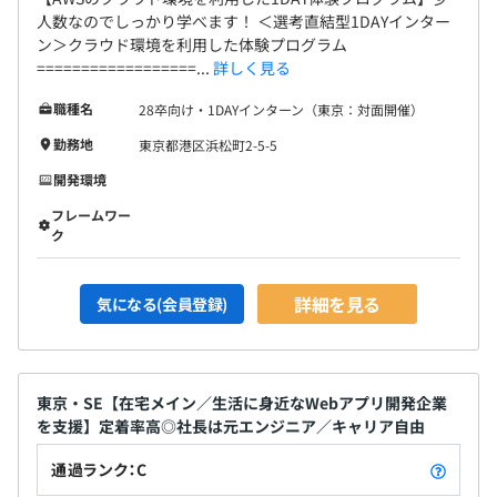
人数なのでしっかり学べます！ ＜選考直結型1DAYインター
ン＞クラウド環境を利用した体験プログラム
==================...
詳しく見る
職種名
28卒向け・1DAYインターン（東京：対面開催）
勤務地
東京都港区浜松町2-5-5
開発環境
フレームワー
ク
詳細を見る
気になる(会員登録)
東京・SE【在宅メイン／生活に身近なWebアプリ開発企業
を支援】定着率高◎社長は元エンジニア／キャリア自由
通過ランク：C