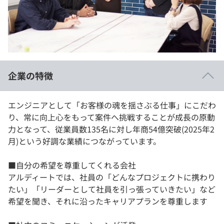
イベント・セミナー
paiza times
再チャレンジ結果一覧
リファレンス
インタビュー
note
就活成功ガイド
プラン
企業の特徴
個人向けプラン
エンジニアとして「お客様の魂を揺さぶる仕事」にこだわ
法人向けプラン
り、常に向上心をもって案件へ挑戦することが成長の原動
力となって、従業員数135名に対し年商54億突破(2025年2
学校向けプラン
月)という好調な業績につながっています。
契約内容・クーポン
■自分の希望を尊重してくれる会社
アルディートでは、社員の「どんなプロジェクトに携わり
たい」「リーダーとして社員を引っ張っていきたい」など
希望を聞き、それに沿ったキャリアプランを尊重します