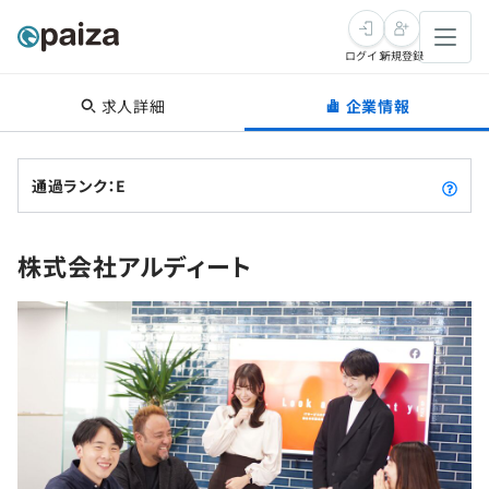
ログイン
新規登録
求人詳細
企業情報
転職・キャリア
未経験転職
求人検索
通過ランク：E
新卒就活
求人検索
インタビュー
株式会社アルディート
学習
求人検索
インタビュー
転職成功ガイド
本選考
スキルチェック
講座一覧
転職成功ガイド
転職エージェント
ゲーム・マンガ
インターン
プログラミング言語
問題集
メディア
SQL
4択課題
新卒エージェント
paizaとは？
Tech Team Journal
評価結果一覧
ナレッジ