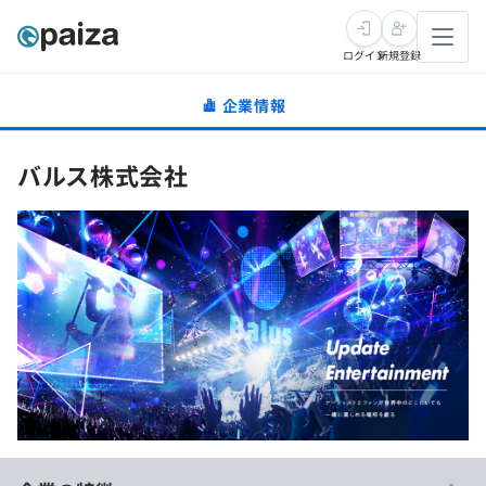
ログイン
新規登録
企業情報
転職・キャリア
バルス株式会社
未経験転職
求人検索
新卒就活
求人検索
インタビュー
学習
求人検索
インタビュー
転職成功ガイド
本選考
スキルチェック
講座一覧
転職成功ガイド
転職エージェント
ゲーム・マンガ
インターン
プログラミング言語
問題集
メディア
SQL
4択課題
新卒エージェント
paizaとは？
Tech Team Journal
評価結果一覧
ナレッジ