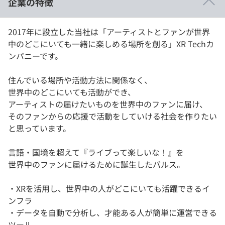
企業の特徴
イベント・セミナー
paiza times
再チャレンジ結果一覧
リファレンス
2017年に設立した当社は「アーティストとファンが世界
インタビュー
中のどこにいても一緒に楽しめる場所を創る」XR Techカ
note
ンパニーです。
就活成功ガイド
プラン
住んでいる場所や活動方法に関係なく、
個人向けプラン
世界中のどこにいても活動ができ、
アーティストの届けたいものを世界中のファンに届け、
法人向けプラン
そのファンからの応援で活動をしていける社会を作りたい
と思っています。
学校向けプラン
言語・国境を超えて『ライブって楽しいな！』を
契約内容・クーポン
世界中のファンに届けるために誕生したバルス。
・XRを活用し、世界中の人がどこにいても活躍できるイ
ンフラ
・データを自動で分析し、才能ある人が簡単に運営できる
ツール