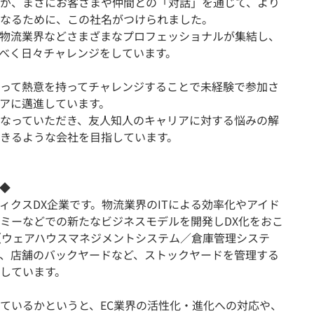
が、まさにお客さまや仲間との「対話」を通じて、より
なるために、この社名がつけられました。
、物流業界などさまざまなプロフェッショナルが集結し、
べく日々チャレンジをしています。
って熱意を持ってチャレンジすることで未経験で参加さ
アに邁進しています。
なっていただき、友人知人のキャリアに対する悩みの解
きるような会社を目指しています。
◆
ィクスDX企業です。物流業界のITによる効率化やアイド
ミーなどでの新たなビジネスモデルを開発しDX化をおこ
（ウェアハウスマネジメントシステム／倉庫管理システ
、店舗のバックヤードなど、ストックヤードを管理する
しています。
ているかというと、EC業界の活性化・進化への対応や、