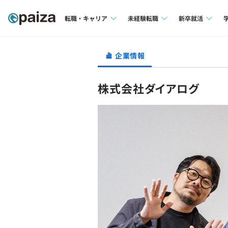
転職・キャリア
未経験転職
新卒就活
求人検索
求人検索
求人検索
企業情報
本選考
インタビュー
インタビュー
インターン
株式会社ダイアログ
転職成功ガイド
転職成功ガイド
新卒エージェ
転職エージェント
イベント・セ
インタビュー
就活成功ガイ