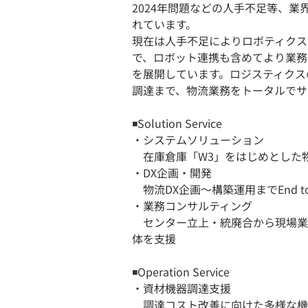
2024年問題などの人手不足等、業
れています。
現在は人手不足によりロボティクス
で、ロボット連携も含めてより業務
を展開しています。ロジスティクス
調達まで、物流業務をトータルでサ
◾️Solution Service
・システムソリューション
在庫倉庫「W3」をはじめとした
・DX企画・開発
物流DX企画〜構築運用までEnd to
・業務コンサルティング
センター立上・統廃合から現場業
体を支援
◾️Operation Service
・資材機器調達支援
調達コスト改善に向けた多様な機