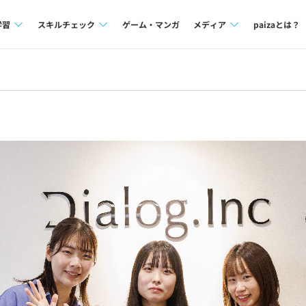
学習
スキルチェック
ゲーム・マンガ
メディア
paizaとは？
講座一覧
プログラミング言語
Tech Team Journal
問題集
SQL
paiza times
4択課題
評価結果一覧
note
ント
ナレッジ
再チャレンジ結果一覧
ミナー
リファレンス
プラン
ド
個人向けプラン
法人向けプラン
学校向けプラン