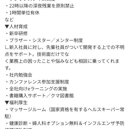
・22時以降の深夜残業を原則禁止
・1時間単位有休
など
▼人材育成
・新卒研修
・ブラザー・シスター／メンター制度
∟新入社員に対し、先輩社員がついて開発する上での不明
点をサポート。技術面だけでな
く業務上の困ったことや悩みなども相談に乗ってくれま
す。
・社内勉強会
・カンファレンス参加支援制度
・全社向けeラーニングの実施
・書籍購入サポート／クマ図書館
▼福利厚生
・マッサージルーム（国家資格を有するヘルスキーパー常
駐）
・健康診断・婦人科オプション無料＆インフルエンザ予防