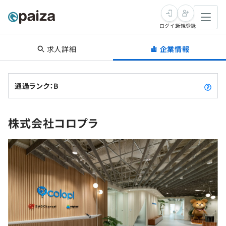
ログイン
新規登録
求人詳細
企業情報
転職・キャリア
未経験転職
求人検索
通過ランク：B
新卒就活
求人検索
インタビュー
株式会社コロプラ
学習
求人検索
インタビュー
転職成功ガイド
本選考
スキルチェック
講座一覧
転職成功ガイド
転職エージェント
ゲーム・マンガ
インターン
プログラミング言語
問題集
メディア
SQL
4択課題
新卒エージェント
paizaとは？
Tech Team Journal
評価結果一覧
ナレッジ