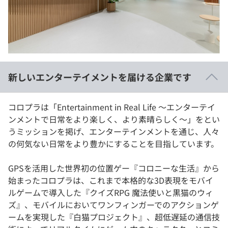
イベント・セミナー
paiza times
再チャレンジ結果一覧
リファレンス
インタビュー
note
就活成功ガイド
プラン
新しいエンターテイメントを届ける企業です
個人向けプラン
コロプラは「Entertainment in Real Life ～エンターテイ
法人向けプラン
ンメントで日常をより楽しく、より素晴らしく～」をとい
うミッションを掲げ、エンターテインメントを通じ、人々
学校向けプラン
の何気ない日常をより豊かにすることを目指しています。
契約内容・クーポン
GPSを活用した世界初の位置ゲー『コロニーな生活』から
始まったコロプラは、これまで本格的な3D表現をモバイ
ルゲームで導入した『クイズRPG 魔法使いと黒猫のウィ
ズ』、モバイルにおいてワンフィンガーでのアクションゲ
ームを実現した『白猫プロジェクト』、超低遅延の通信技