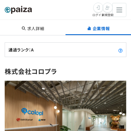
ログイン
新規登録
求人詳細
企業情報
転職・キャリア
未経験転職
求人検索
通過ランク：A
新卒就活
求人検索
インタビュー
株式会社コロプラ
学習
求人検索
インタビュー
転職成功ガイド
本選考
スキルチェック
講座一覧
転職成功ガイド
転職エージェント
ゲーム・マンガ
インターン
プログラミング言語
問題集
メディア
SQL
4択課題
新卒エージェント
paizaとは？
Tech Team Journal
評価結果一覧
ナレッジ