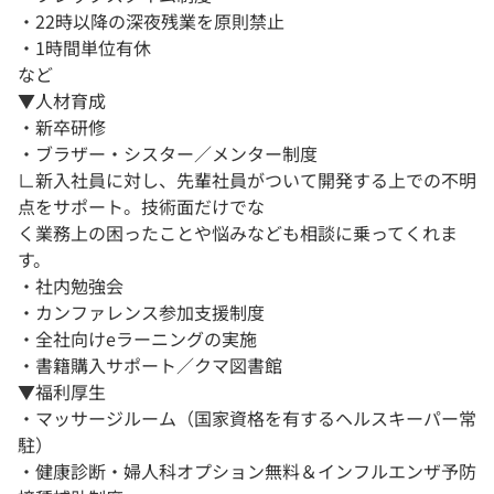
・22時以降の深夜残業を原則禁止
・1時間単位有休
など
▼人材育成
・新卒研修
・ブラザー・シスター／メンター制度
∟新入社員に対し、先輩社員がついて開発する上での不明
点をサポート。技術面だけでな
く業務上の困ったことや悩みなども相談に乗ってくれま
す。
・社内勉強会
・カンファレンス参加支援制度
・全社向けeラーニングの実施
・書籍購入サポート／クマ図書館
▼福利厚生
・マッサージルーム（国家資格を有するヘルスキーパー常
駐）
・健康診断・婦人科オプション無料＆インフルエンザ予防