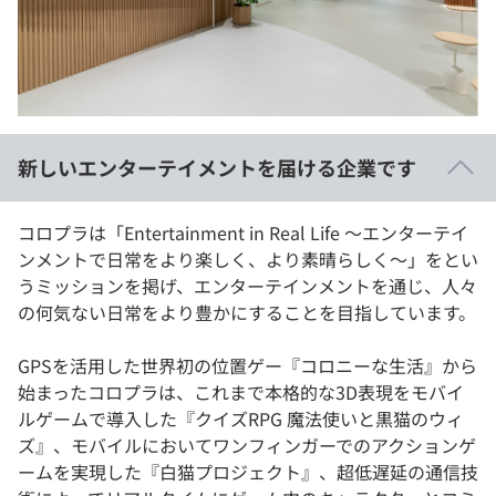
イベント・セミナー
paiza times
再チャレンジ結果一覧
リファレンス
インタビュー
note
就活成功ガイド
プラン
新しいエンターテイメントを届ける企業です
個人向けプラン
コロプラは「Entertainment in Real Life ～エンターテイ
法人向けプラン
ンメントで日常をより楽しく、より素晴らしく～」をとい
うミッションを掲げ、エンターテインメントを通じ、人々
学校向けプラン
の何気ない日常をより豊かにすることを目指しています。
契約内容・クーポン
GPSを活用した世界初の位置ゲー『コロニーな生活』から
始まったコロプラは、これまで本格的な3D表現をモバイ
ルゲームで導入した『クイズRPG 魔法使いと黒猫のウィ
ズ』、モバイルにおいてワンフィンガーでのアクションゲ
ームを実現した『白猫プロジェクト』、超低遅延の通信技