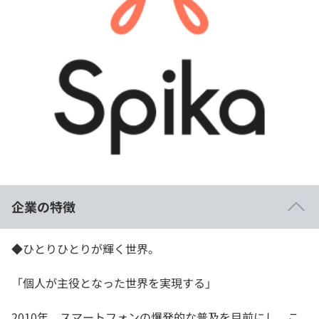
イベント・セミナー
paiza times
再チャレンジ結果一覧
リファレンス
インタビュー
note
就活成功ガイド
プラン
個人向けプラン
法人向けプラン
学校向けプラン
企業の特徴
契約内容・クーポン
◆ひとりひとりが輝く世界。
「個人が主役となった世界を実現する」
2010年、スマートフォンの爆発的な普及を目前にし、こ