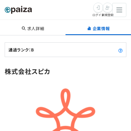
ログイン
新規登録
求人詳細
企業情報
転職・キャリア
未経験転職
求人検索
通過ランク：B
新卒就活
求人検索
インタビュー
株式会社スピカ
学習
求人検索
インタビュー
転職成功ガイド
本選考
スキルチェック
講座一覧
転職成功ガイド
転職エージェント
ゲーム・マンガ
インターン
プログラミング言語
問題集
メディア
SQL
4択課題
新卒エージェント
paizaとは？
Tech Team Journal
評価結果一覧
ナレッジ