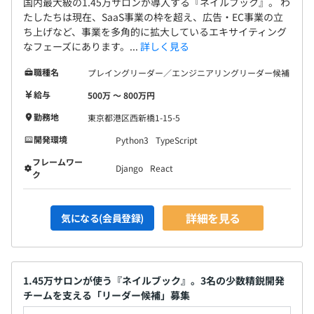
国内最大級の1.45万サロンが導入する『ネイルブック』。 わ
たしたちは現在、SaaS事業の枠を超え、広告・EC事業の立
ち上げなど、事業を多角的に拡大しているエキサイティング
なフェーズにあります。...
詳しく見る
職種名
プレイングリーダー／エンジニアリングリーダー候補
給与
500万 〜 800万円
勤務地
東京都港区西新橋1-15-5
開発環境
Python3
TypeScript
フレームワー
Django
React
ク
詳細を見る
気になる(会員登録)
1.45万サロンが使う『ネイルブック』。3名の少数精鋭開発
チームを支える「リーダー候補」募集