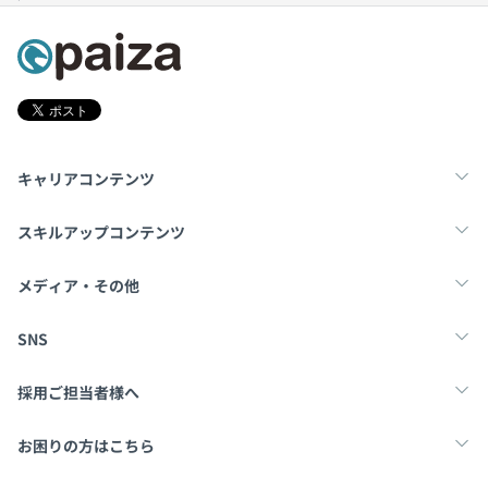
キャリアコンテンツ
転職・キャリア
未経験転職
新卒就活
スキルアップコンテンツ
学習
スキルチェック
マンガ・ゲーム
メディア・その他
Tech Team Journal
paiza times
note
SNS
X
Facebook
採用ご担当者様へ
採用・教育をお考えの企業様へ
中途求人掲載はこちら
お困りの方はこちら