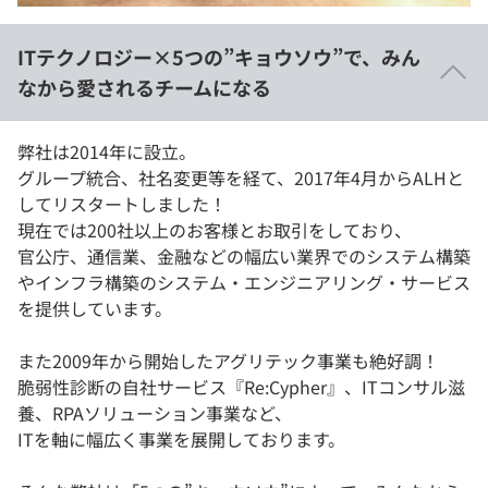
イベント・セミナー
paiza times
再チャレンジ結果一覧
ITテクノロジー×5つの”キョウソウ”で、みん
リファレンス
インタビュー
なから愛されるチームになる
note
就活成功ガイド
プラン
弊社は2014年に設立。
グループ統合、社名変更等を経て、2017年4月からALHと
個人向けプラン
してリスタートしました！
現在では200社以上のお客様とお取引をしており、
法人向けプラン
官公庁、通信業、金融などの幅広い業界でのシステム構築
やインフラ構築のシステム・エンジニアリング・サービス
学校向けプラン
を提供しています。
契約内容・クーポン
また2009年から開始したアグリテック事業も絶好調！
脆弱性診断の自社サービス『Re:Cypher』、ITコンサル滋
養、RPAソリューション事業など、
ITを軸に幅広く事業を展開しております。