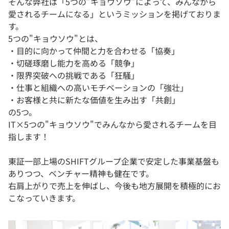
そんな弊社は「5つの”キョウソウ”によって、みんなから
愛されるチームになる」というミッションを掲げておりま
す。
5つの"キョウソウ"とは、
・目的に向かって仲間と力を合わせる「協奏」
・切磋琢磨し能力を高める「競争」
・限界突破への挑戦である「狂騒」
・仕事と組織への高いモチベーションの「強壮」
・お客様と共に新たな価値を生み出す「共創」
の5つ。
IT×5つの"キョウソウ"でみんなから愛されるチームを目
指します！
東証一部上場のSHIFTグループ企業で安定した事業基盤も
ありつつ、ベンチャー精神も健在です。
右肩上がりで売上を伸ばし、今後も地方展開を積極的にお
こなっていきます。