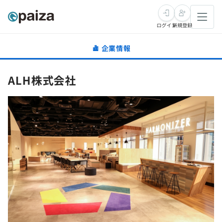
ログイン
新規登録
企業情報
転職・キャリア
ALH株式会社
未経験転職
求人検索
新卒就活
求人検索
インタビュー
学習
求人検索
インタビュー
転職成功ガイド
本選考
スキルチェック
講座一覧
転職成功ガイド
転職エージェント
ゲーム・マンガ
インターン
プログラミング言語
問題集
メディア
SQL
4択課題
新卒エージェント
paizaとは？
Tech Team Journal
評価結果一覧
ナレッジ