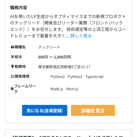
職務内容
AIを用いたLP生成からオプティマイズまでの新規プロダクト
のテックリード（開発及びリーダー業務（フロント/バック
エンド））をお任せします。 技術選定等の上流工程からコー
ドレビューまで裁量を大きく...
詳しく見る
職種名
テックリード
給与
600万 〜 1,000万円
勤務地
東京都新宿区西新宿8丁目15-17
開発環境
Python2
Python3
TypeScript
フレームワー
Node.js
Next.js
ク
詳細を見る
気になる(会員登録)