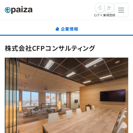
ログイン
新規登録
企業情報
転職・キャリア
株式会社CFPコンサルティング
未経験転職
求人検索
新卒就活
求人検索
インタビュー
学習
求人検索
インタビュー
転職成功ガイド
本選考
スキルチェック
講座一覧
転職成功ガイド
転職エージェント
ゲーム・マンガ
インターン
プログラミング言語
問題集
メディア
SQL
4択課題
新卒エージェント
paizaとは？
Tech Team Journal
評価結果一覧
ナレッジ