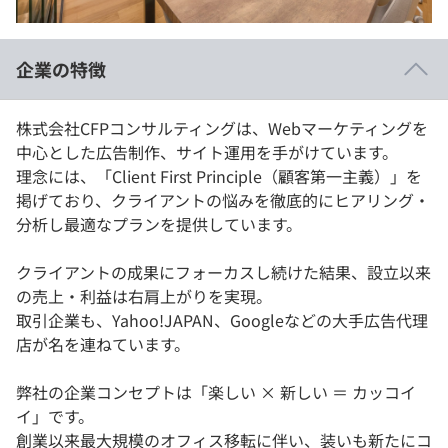
イベント・セミナー
paiza times
再チャレンジ結果一覧
リファレンス
インタビュー
企業の特徴
note
就活成功ガイド
プラン
株式会社CFPコンサルティングは、Webマーケティングを
中心とした広告制作、サイト運用を手がけています。
個人向けプラン
理念には、「Client First Principle（顧客第一主義）」を
掲げており、クライアントの悩みを徹底的にヒアリング・
法人向けプラン
分析し最適なプランを提供しています。
学校向けプラン
クライアントの成果にフォーカスし続けた結果、設立以来
の売上・利益は右肩上がりを実現。
契約内容・クーポン
取引企業も、Yahoo!JAPAN、Googleなどの大手広告代理
店が名を連ねています。
弊社の企業コンセプトは「楽しい × 新しい ＝ カッコイ
イ」です。
創業以来最大規模のオフィス移転に伴い、装いも新たにコ