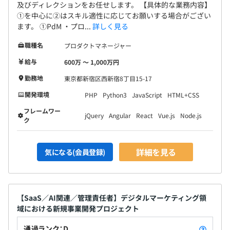
及びディレクションをお任せします。 【具体的な業務内容】
①を中心に②はスキル適性に応じてお願いする場合がござい
ます。 ①PdM ・プロ...
詳しく見る
職種名
プロダクトマネージャー
給与
600万 〜 1,000万円
勤務地
東京都新宿区西新宿8丁目15-17
開発環境
PHP
Python3
JavaScript
HTML+CSS
フレームワー
jQuery
Angular
React
Vue.js
Node.js
ク
詳細を見る
気になる(会員登録)
【SaaS／AI関連／管理責任者】デジタルマーケティング領
域における新規事業開発プロジェクト
通過ランク：D