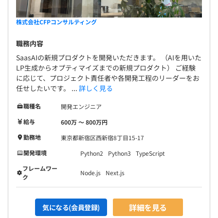
株式会社CFPコンサルティング
職務内容
SaasAIの新規プロダクトを開発いただきます。 （AIを用いた
LP生成からオプティマイズまでの新規プロダクト） ご経験
に応じて、プロジェクト責任者や各開発工程のリーダーをお
任せしたいです。 ...
詳しく見る
職種名
開発エンジニア
給与
600万 〜 800万円
勤務地
東京都新宿区西新宿8丁目15-17
開発環境
Python2
Python3
TypeScript
フレームワー
Node.js
Next.js
ク
詳細を見る
気になる(会員登録)