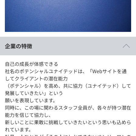
イベント・セミナー
paiza times
再チャレンジ結果一覧
リファレンス
インタビュー
note
就活成功ガイド
プラン
企業の特徴
個人向けプラン
自己の成長が体感できる
法人向けプラン
社名のポテンシャルユナイテッドは、「Webサイトを通
してクライアントの潜在能力
学校向けプラン
（ポテンシャル）を高め、共に協力（ユナイテッド）して
発展していきたい」という
契約内容・クーポン
願いを表現しています。
同時に、この場に関わるスタッフ全員が、各々が持つ潜在
能力を信じて協力し、
新しいことに果敢に挑戦していきたいという思いも込めら
れています。