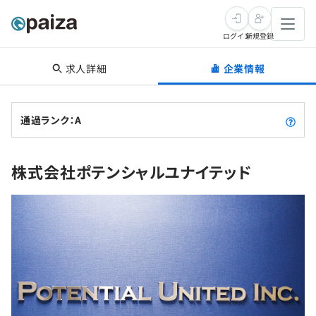
ログイン
新規登録
求人詳細
企業情報
転職・キャリア
未経験転職
求人検索
通過ランク：A
新卒就活
求人検索
インタビュー
株式会社ポテンシャルユナイテッド
学習
求人検索
インタビュー
転職成功ガイド
本選考
スキルチェック
講座一覧
転職成功ガイド
転職エージェント
ゲーム・マンガ
インターン
プログラミング言語
問題集
メディア
SQL
4択課題
新卒エージェント
paizaとは？
Tech Team Journal
評価結果一覧
ナレッジ