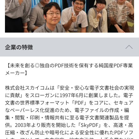
イベント・セミナー
paiza times
再チャレンジ結果一覧
リファレンス
インタビュー
note
就活成功ガイド
プラン
企業の特徴
個人向けプラン
【未来を創る◎独自のPDF技術を保有する純国産PDF専業
法人向けプラン
メーカー】
学校向けプラン
株式会社スカイコムは「安全・安心な電子文書社会の実現
に貢献」をスローガンに1997年6月に創業しました。電子
契約内容・クーポン
文書の世界標準フォーマット「PDF」をコアに、セキュア
なペーパーレス化促進のため、電子ファイルの作成・編
集・閲覧・印刷・情報共有に至る電子文書関連製品を提
供。2003年より販売を開始した「SkyPDF」を、高速・高
圧縮・改ざん防止や暗号化による安全性に優れたPDFソフ