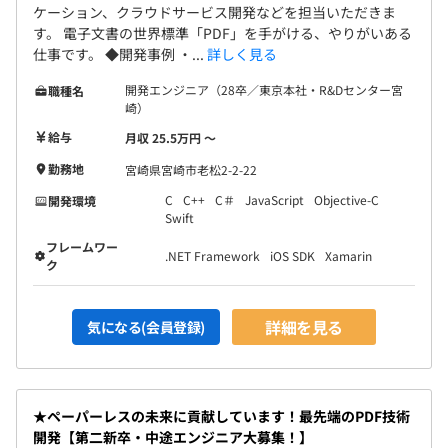
ケーション、クラウドサービス開発などを担当いただきま
す。 電子文書の世界標準「PDF」を手がける、やりがいある
仕事です。 ◆開発事例 ・...
詳しく見る
開発エンジニア（28卒／東京本社・R&Dセンター宮
職種名
崎）
給与
月収 25.5万円 〜
勤務地
宮崎県宮崎市老松2-2-22
C
C++
C＃
JavaScript
Objective-C
開発環境
Swift
フレームワー
.NET Framework
iOS SDK
Xamarin
ク
詳細を見る
気になる(会員登録)
★ペーパーレスの未来に貢献しています！最先端のPDF技術
開発【第二新卒・中途エンジニア大募集！】