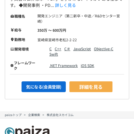
す。 ◆開発事例 ・PD...
詳しく見る
開発エンジニア（第二新卒・中途／R&Dセンター宮
職種名
崎）
給与
350万 〜 600万円
勤務地
宮崎県宮崎市老松2-2-22
C
C++
C＃
JavaScript
Objective-C
開発環境
Swift
フレームワー
.NET Framework
iOS SDK
ク
詳細を見る
気になる(会員登録)
paizaトップ
企業検索
株式会社スカイコム