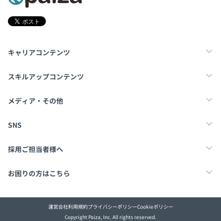
キャリアコンテンツ
転職・キャリア
未経験転職
新卒就活
スキルアップコンテンツ
学習
スキルチェック
マンガ・ゲーム
メディア・その他
Tech Team Journal
paiza times
note
SNS
X
Facebook
採用ご担当者様へ
採用・教育をお考えの企業様へ
中途求人掲載はこちら
お困りの方はこちら
paizaとは？
お問い合わせ・FAQ
運営会社
利用規約
プライバシーポリシー
Cookieポリシー
Copyright Paiza, Inc. All rights reserved.