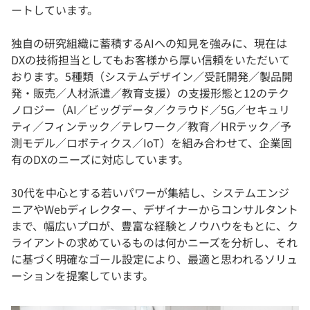
ートしています。
独自の研究組織に蓄積するAIへの知見を強みに、現在は
DXの技術担当としてもお客様から厚い信頼をいただいて
おります。5種類（システムデザイン／受託開発／製品開
発・販売／人材派遣／教育支援）の支援形態と12のテク
ノロジー（AI／ビッグデータ／クラウド／5G／セキュリ
ティ／フィンテック／テレワーク／教育／HRテック／予
測モデル／ロボティクス／IoT）を組み合わせて、企業固
有のDXのニーズに対応しています。
30代を中心とする若いパワーが集結し、システムエンジ
ニアやWebディレクター、デザイナーからコンサルタント
まで、幅広いプロが、豊富な経験とノウハウをもとに、ク
ライアントの求めているものは何かニーズを分析し、それ
に基づく明確なゴール設定により、最適と思われるソリュ
ーションを提案しています。