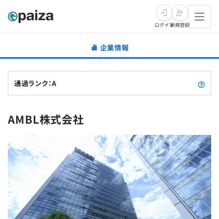
ログイン
新規登録
企業情報
転職・キャリア
未経験転職
求人検索
通過ランク：A
新卒就活
求人検索
インタビュー
AMBL株式会社
学習
求人検索
インタビュー
転職成功ガイド
本選考
スキルチェック
講座一覧
転職成功ガイド
転職エージェント
ゲーム・マンガ
インターン
プログラミング言語
問題集
メディア
SQL
4択課題
新卒エージェント
paizaとは？
Tech Team Journal
評価結果一覧
ナレッジ