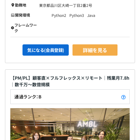
勤務地
東京都品川区大崎一丁目2番2号
開発環境
Python2
Python3
Java
フレームワー
ク
詳細を見る
気になる(会員登録)
【PM/PL】顧客直×フルフレックス×リモート｜残業月7.8h
｜数千万～数億規模
通過ランク：B