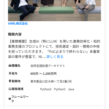
AMBL株式会社
職務内容
【業務概要】 生成AI（特にLLM）を用いた業務効率化・知的
業務支援のプロジェクトにて、技術選定・設計・開発の中核
を担っていただきます。 「PoC止まりで終わらない」本番実
装の案件が豊富で、NL...
詳しく見る
職種名
自然言語処理アーキテクト
給与
650万 〜 1,200万円
勤務地
東京都品川区大崎一丁目2番2号
開発環境
Python2
Python3
Java
フレームワー
ク