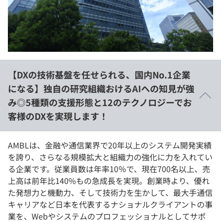
イベント・セミナー
paiza times
再チャレンジ結果一覧
リファレンス
インタビュー
note
就活成功ガイド
プラン
【DXの技術基盤を任せられる、国内No.1企業
個人向けプラン
になる】独自の研究組織おけるAIへの知見が強
み◎5種類の支援形態と12のテクノロジーでお
法人向けプラン
客様のDXを実現します！
学校向けプラン
AMBLは、金融や通信業界で20年以上のシステム開発実績
契約内容・クーポン
を誇り、さらなる規模拡大と組織力の強化に力を入れてい
る企業です。従業員数は年率10％で、現在700名以上、売
上高は前年比140%もの急成長を実現。創業時より、優れ
た発想力と機動力、そして技術力を生かして、最大手通信
キャリアなど日本を代表するナショナルクライアントの事
業を、Webやシステムのプロフェッショナルとしてサポ