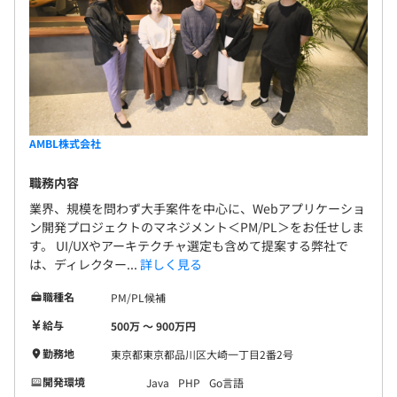
AMBL株式会社
職務内容
業界、規模を問わず大手案件を中心に、Webアプリケーショ
ン開発プロジェクトのマネジメント＜PM/PL＞をお任せしま
す。 UI/UXやアーキテクチャ選定も含めて提案する弊社で
は、ディレクター...
詳しく見る
職種名
PM/PL候補
給与
500万 〜 900万円
勤務地
東京都東京都品川区大崎一丁目2番2号
開発環境
Java
PHP
Go言語