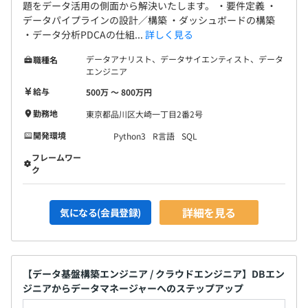
題をデータ活用の側面から解決いたします。 ・要件定義 ・
データパイプラインの設計／構築 ・ダッシュボードの構築
・データ分析PDCAの仕組...
詳しく見る
データアナリスト、データサイエンティスト、データ
職種名
エンジニア
給与
500万 〜 800万円
勤務地
東京都品川区大崎一丁目2番2号
開発環境
Python3
R言語
SQL
フレームワー
ク
詳細を見る
気になる(会員登録)
【データ基盤構築エンジニア / クラウドエンジニア】DBエン
ジニアからデータマネージャーへのステップアップ