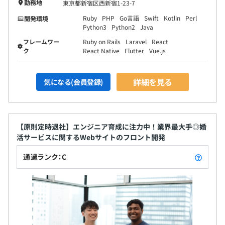
勤務地
東京都新宿区西新宿1-23-7
Ruby
PHP
Go言語
Swift
Kotlin
Perl
開発環境
Python3
Python2
Java
フレームワー
Ruby on Rails
Laravel
React
ク
React Native
Flutter
Vue.js
詳細を見る
気になる(会員登録)
【原則定時退社】エンジニア育成に注力中！業界最大手◎婚
活サービスに関するWebサイトのフロント開発
通過ランク：C