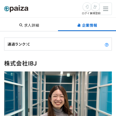
ログイン
新規登録
求人詳細
企業情報
転職・キャリア
未経験転職
求人検索
通過ランク：C
新卒就活
求人検索
インタビュー
株式会社IBJ
学習
求人検索
インタビュー
転職成功ガイド
本選考
スキルチェック
講座一覧
転職成功ガイド
転職エージェント
ゲーム・マンガ
インターン
プログラミング言語
問題集
メディア
SQL
4択課題
新卒エージェント
paizaとは？
Tech Team Journal
評価結果一覧
ナレッジ