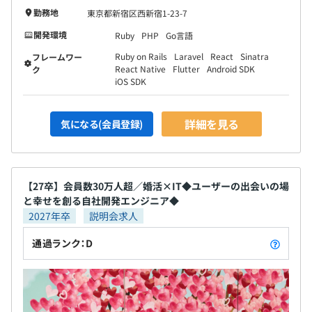
勤務地
東京都新宿区西新宿1-23-7
開発環境
Ruby
PHP
Go言語
Ruby on Rails
Laravel
React
Sinatra
フレームワー
React Native
Flutter
Android SDK
ク
iOS SDK
詳細を見る
気になる(会員登録)
【27卒】会員数30万人超／婚活×IT◆ユーザーの出会いの場
と幸せを創る自社開発エンジニア◆
2027年卒
説明会求人
通過ランク：D