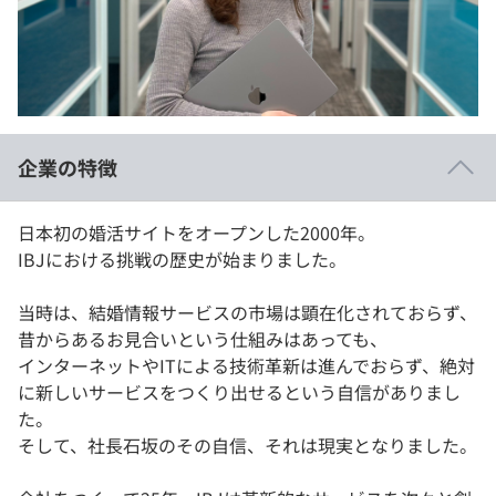
イベント・セミナー
paiza times
再チャレンジ結果一覧
リファレンス
インタビュー
note
就活成功ガイド
プラン
企業の特徴
個人向けプラン
日本初の婚活サイトをオープンした2000年。
法人向けプラン
IBJにおける挑戦の歴史が始まりました。
学校向けプラン
当時は、結婚情報サービスの市場は顕在化されておらず、
昔からあるお見合いという仕組みはあっても、
契約内容・クーポン
インターネットやITによる技術革新は進んでおらず、絶対
に新しいサービスをつくり出せるという自信がありまし
た。
そして、社長石坂のその自信、それは現実となりました。