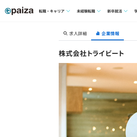
転職・キャリア
未経験転職
新卒就活
求人検索
求人検索
求人検索
求人詳細
企業情報
本選考
インタビュー
インタビュー
インターン
株式会社トライビート
転職成功ガイド
転職成功ガイド
新卒エージェ
転職エージェント
イベント・セ
インタビュー
就活成功ガイ