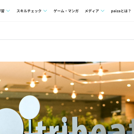
学習
スキルチェック
ゲーム・マンガ
メディア
paizaとは？
講座一覧
プログラミング言語
Tech Team Journal
問題集
SQL
paiza times
4択課題
評価結果一覧
note
ント
ナレッジ
再チャレンジ結果一覧
ミナー
リファレンス
プラン
ド
個人向けプラン
法人向けプラン
学校向けプラン