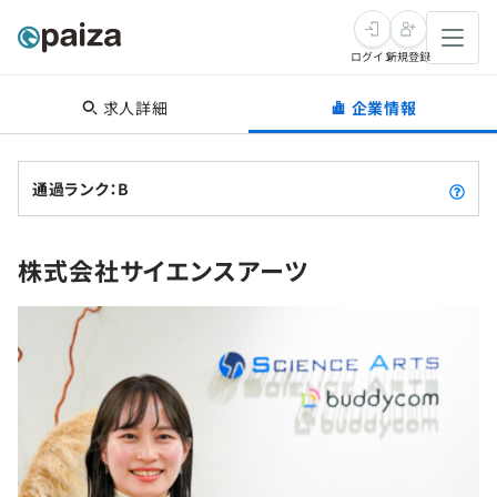
ログイン
新規登録
求人詳細
企業情報
転職・キャリア
未経験転職
求人検索
通過ランク：B
新卒就活
求人検索
インタビュー
株式会社サイエンスアーツ
学習
求人検索
インタビュー
転職成功ガイド
本選考
スキルチェック
講座一覧
転職成功ガイド
転職エージェント
ゲーム・マンガ
インターン
プログラミング言語
問題集
メディア
SQL
4択課題
新卒エージェント
paizaとは？
Tech Team Journal
評価結果一覧
ナレッジ