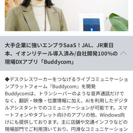
イベント・セミナー
paiza times
再チャレンジ結果一覧
リファレンス
インタビュー
note
就活成功ガイド
プラン
大手企業に強いエンプラSaaS！JAL、JR東日
個人向けプラン
本、イオンリテール導入済み/自社開発100%の
現場DXアプリ「Buddycom」
法人向けプラン
学校向けプラン
◆デスクレスワーカーをつなげるライブコミュニケーショ
ンプラットフォーム『Buddycom』を開発
Buddycomは、トランシーバーのような音声通話だけで
契約内容・クーポン
なく、翻訳・映像・位置情報に加え、AIを利用したデジタ
ルアシスタントでのコミュニケーションが可能です。スマ
ートフォンやタブレット向けのアプリの他、Windows向
けにも提供しております。主に店舗や交通インフラなどの
現場部門でご利用頂いており、円滑なコミュニケーション