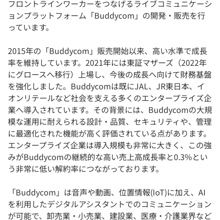
フロントラインワーカーをつなげるライブコミュニケーシ
ョンプラットフォーム「Buddycom」の開発・販売を行
っています。
2015年の「Buddycom」販売開始以来、高い水準で成長
率を維持しています。2021年には東証マザーズ（2022年
にグロースへ移行）上場し、今後の成長へ向けて財務基盤
を強化しました。Buddycomは既にJAL、JR東日本、イ
オンリテールなど社会を支える多くのエンタープライズ企
業へ導入されています。その背景には、Buddycomの大規
模な運用に耐えられる設計・品質、セキュリティや、管理
に最適化された機能が高く評価されている点があります。
エンタープライズ企業は導入規模も非常に大きく、この強
みがBuddycomの継続的な高い売上高成長率と0.3%とい
う非常に低い解約率につながっております。
「Buddycom」は音声や動画、位置情報(IoT)に加え、AI
を利用したデジタルアシスタントでのコミュニケーション
が可能で、卸売業・小売業、建設業、医療・介護業界など