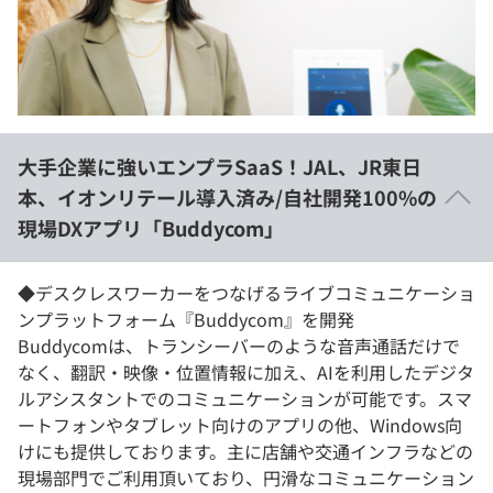
イベント・セミナー
paiza times
再チャレンジ結果一覧
リファレンス
インタビュー
note
就活成功ガイド
プラン
大手企業に強いエンプラSaaS！JAL、JR東日
個人向けプラン
本、イオンリテール導入済み/自社開発100%の
現場DXアプリ「Buddycom」
法人向けプラン
学校向けプラン
◆デスクレスワーカーをつなげるライブコミュニケーショ
ンプラットフォーム『Buddycom』を開発
Buddycomは、トランシーバーのような音声通話だけで
契約内容・クーポン
なく、翻訳・映像・位置情報に加え、AIを利用したデジタ
ルアシスタントでのコミュニケーションが可能です。スマ
ートフォンやタブレット向けのアプリの他、Windows向
けにも提供しております。主に店舗や交通インフラなどの
現場部門でご利用頂いており、円滑なコミュニケーション