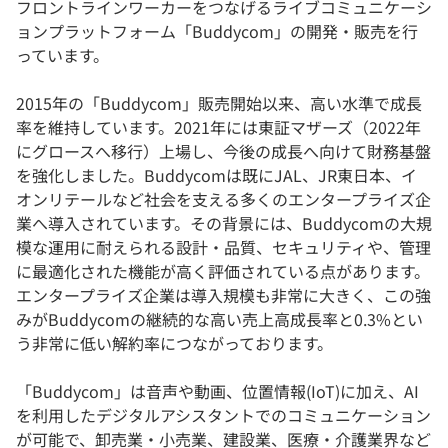
フロントラインワーカーをつなげるライブコミュニケーシ
ョンプラットフォーム「Buddycom」の開発・販売を行
っています。
2015年の「Buddycom」販売開始以来、高い水準で成長
率を維持しています。2021年には東証マザーズ（2022年
にグロースへ移行）上場し、今後の成長へ向けて財務基盤
を強化しました。Buddycomは既にJAL、JR東日本、イ
オンリテールなど社会を支える多くのエンタープライズ企
業へ導入されています。その背景には、Buddycomの大規
模な運用に耐えられる設計・品質、セキュリティや、管理
に最適化された機能が高く評価されている点があります。
エンタープライズ企業は導入規模も非常に大きく、この強
みがBuddycomの継続的な高い売上高成長率と0.3%とい
う非常に低い解約率につながっております。
「Buddycom」は音声や動画、位置情報(IoT)に加え、AI
を利用したデジタルアシスタントでのコミュニケーション
が可能で、卸売業・小売業、建設業、医療・介護業界など