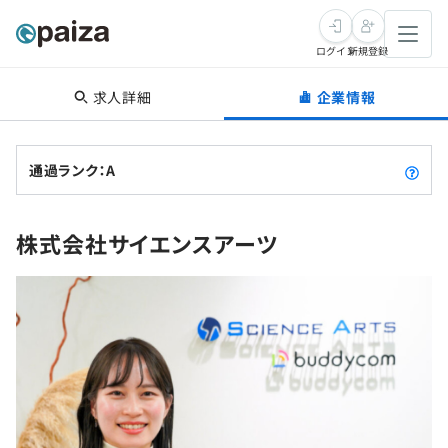
ログイン
新規登録
求人詳細
企業情報
転職・キャリア
未経験転職
求人検索
通過ランク：A
新卒就活
求人検索
インタビュー
株式会社サイエンスアーツ
学習
求人検索
インタビュー
転職成功ガイド
本選考
スキルチェック
講座一覧
転職成功ガイド
転職エージェント
ゲーム・マンガ
インターン
プログラミング言語
問題集
メディア
SQL
4択課題
新卒エージェント
paizaとは？
Tech Team Journal
評価結果一覧
ナレッジ