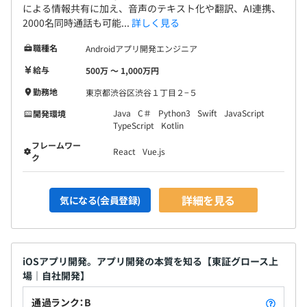
による情報共有に加え、音声のテキスト化や翻訳、AI連携、
2000名同時通話も可能...
詳しく見る
職種名
Androidアプリ開発エンジニア
給与
500万 〜 1,000万円
勤務地
東京都渋谷区渋谷１丁目２−５
Java
C＃
Python3
Swift
JavaScript
開発環境
TypeScript
Kotlin
フレームワー
React
Vue.js
ク
詳細を見る
気になる(会員登録)
iOSアプリ開発。アプリ開発の本質を知る【東証グロース上
場｜自社開発】
通過ランク：B