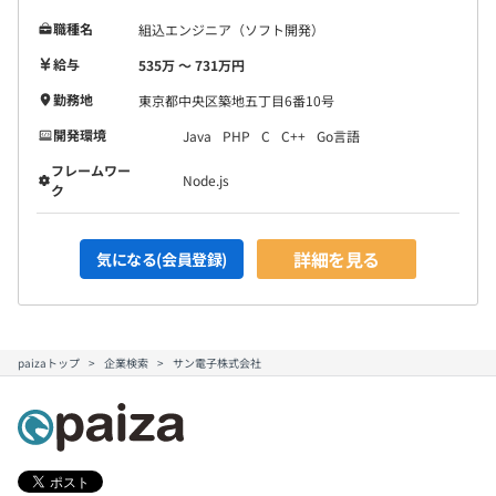
職種名
組込エンジニア（ソフト開発）
給与
535万 〜 731万円
勤務地
東京都中央区築地五丁目6番10号
開発環境
Java
PHP
C
C++
Go言語
フレームワー
Node.js
ク
詳細を見る
気になる(会員登録)
paizaトップ
企業検索
サン電子株式会社