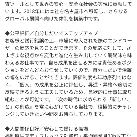
査ツールとして世界の安心・安全な社会の実現に貢献して
います。2018年には本社を名古屋市へ移転し、さらなる
グローバル展開へ向けた体制を構築中です。
◆公平評価／自分しだいでステップアップ
お客様と試行錯誤の上、市場に導入された際のエンドユー
ザーの反応を見ることができます。その反応に対して、さ
まざまな視点から変化と進化を生み出していく醍醐味を味
わえるお仕事です。自ら成果を出せる方には責任あるポジ
ションをどんどんお任せしていくので、自分しだいで活躍
の幅を広げることができます。評価制度も年功序列ではな
く、「個人」の成果を公正に評価し、昇進・昇格へ適切に
反映できるように工夫しているため、意欲的に仕事に取り
組むことが可能です。『次の時代に求められる「新しいこ
と」の創造』を常に心がけている当社で、積極的にチャレ
ンジしていきたい仲間をお待ちしております。
◆人間関係良好／安心して働ける職場
福利厚生充実・フレックス勤務可・平均残業月20h以下な