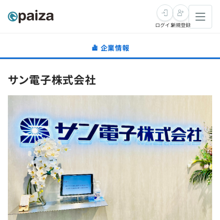
ログイン
新規登録
企業情報
転職・キャリア
サン電子株式会社
未経験転職
求人検索
新卒就活
求人検索
インタビュー
学習
求人検索
インタビュー
転職成功ガイド
本選考
スキルチェック
講座一覧
転職成功ガイド
転職エージェント
ゲーム・マンガ
インターン
プログラミング言語
問題集
メディア
SQL
4択課題
新卒エージェント
paizaとは？
Tech Team Journal
評価結果一覧
ナレッジ