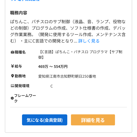
職務内容
ぱちんこ、パチスロのサブ制御（液晶、音、ランプ、役物な
どの制御）プログラムの作成、ソフト仕様書の作成、デバッ
グ作業業務。（開発に使用するツール作成、メンテナンス含
む） ・主にC言語での開発となり...
詳しく見る
【C言語】ぱちんこ・パチスロ プログラマ【サブ制
職種名
御】
給与
469万 〜 554万円
勤務地
愛知県江南市古知野町朝日250番地
開発環境
C
フレームワー
ク
詳細を見る
気になる(会員登録)