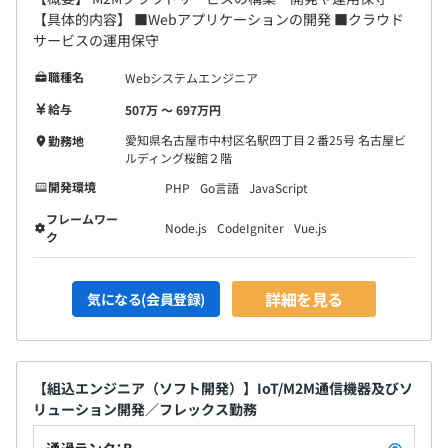
【具体的内容】 ■Webアプリケーションの開発 ■クラウド
サービスの運用保守
職種名
Webシステムエンジニア
給与
507万 〜 697万円
愛知県名古屋市中村区名駅四丁目２番25号 名古屋ビ
勤務地
ルディング桜館２階
開発環境
PHP
Go言語
JavaScript
フレームワー
Node.js
CodeIgniter
Vue.js
ク
詳細を見る
気になる(会員登録)
【組込エンジニア（ソフト開発）】IoT/M2M通信機器及びソ
リューション開発／フレックス勤務