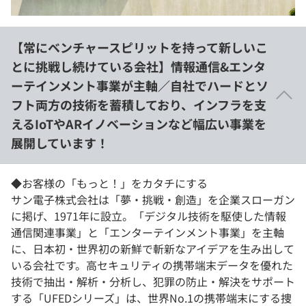
イベント・セミナー
paiza times
再チャレンジ結果一覧
リファレンス
インタビュー
【常にベンチャースピリットを持って新しいこ
note
とに挑戦し続けている会社】情報通信&エンタ
就活成功ガイド
プラン
ーテインメント事業が主軸／自社でハードとソ
フト両方の技術を蓄積しており、インフラを支
個人向けプラン
えるIoTやARイノベーションなど幅広い事業を
展開しています！
法人向けプラン
学校向けプラン
◆お客様の「もっと！」をカタチにする
サン電子株式会社は「夢・挑戦・創造」を企業スローガン
契約内容・クーポン
に掲げ、1971年に設立。「デジタル技術を駆使した情報
通信関連事業」と「エンターテインメント事業」を主軸
に、日本初・世界初の新鮮で斬新なアイデアを生み出して
いる会社です。高セキュリティの携帯端末データを優れた
技術で抽出・解析・分析し、犯罪の防止・解決をサポート
する「UFEDシリーズ」は、世界No.1の携帯端末にする捜