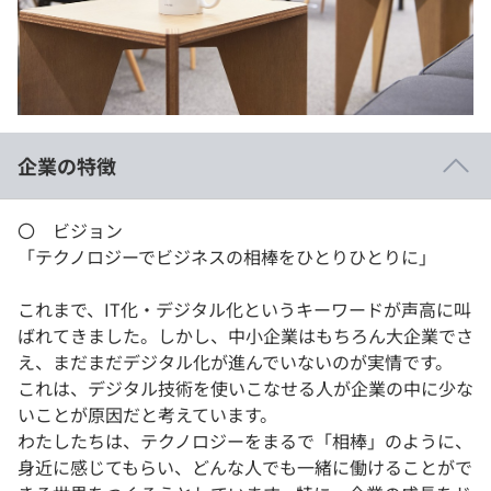
イベント・セミナー
paiza times
再チャレンジ結果一覧
リファレンス
インタビュー
note
就活成功ガイド
プラン
企業の特徴
個人向けプラン
〇 ビジョン
法人向けプラン
「テクノロジーでビジネスの相棒をひとりひとりに」
学校向けプラン
これまで、IT化・デジタル化というキーワードが声高に叫
ばれてきました。しかし、中小企業はもちろん大企業でさ
契約内容・クーポン
え、まだまだデジタル化が進んでいないのが実情です。
これは、デジタル技術を使いこなせる人が企業の中に少な
いことが原因だと考えています。
わたしたちは、テクノロジーをまるで「相棒」のように、
身近に感じてもらい、どんな人でも一緒に働けることがで