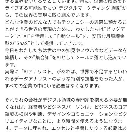
きる世界をつくろうとしています。特に、企業の成長をド
ライブする可能性をもつ”デジタルマーケティング領域”か
ら、その世界の実現に取り組んでいます。
どんな企業のどんな人でもテクノロジーの恩恵に預かるこ
とができる世界の実現のために、わたしたちは”ビッグデ
ータ”と”AI”を活用した”自動ツール”を、安価な月額課金
型の”SaaS”として提供していきます。
今日もわたしたちは世の中の知見やノウハウなどデータを
集積し、その”集合知”をAIとしてツールに落とし込んでい
ます。
実際に「AIアナリスト」があれば、世界で不足するといわ
れるデータアナリストのような特別な技能をもった人が、
すべての企業の中にいる必要はなくなります。
それぞれの会社がデジタル領域の専門家を抱える必要が無
くなれば、経営者やビジネスパーソンは、ビジネスのコア
領域の検討や判断、デザインやコミュニケーションなどク
リエイティブなことに、より時間を使えるようになりま
す。データに埋もれ、エクセルと格闘したりする必要はあ