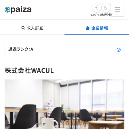
ログイン
新規登録
求人詳細
企業情報
転職・キャリア
未経験転職
求人検索
通過ランク：A
新卒就活
求人検索
インタビュー
株式会社WACUL
学習
求人検索
インタビュー
転職成功ガイド
本選考
スキルチェック
講座一覧
転職成功ガイド
転職エージェント
ゲーム・マンガ
インターン
プログラミング言語
問題集
メディア
SQL
4択課題
新卒エージェント
paizaとは？
Tech Team Journal
評価結果一覧
ナレッジ