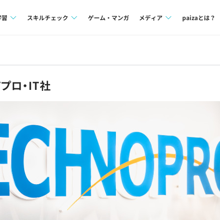
学習
スキルチェック
ゲーム・マンガ
メディア
paizaとは？
講座一覧
プログラミング言語
Tech Team Journal
問題集
SQL
paiza times
プロ・IT社
4択課題
評価結果一覧
note
ント
ナレッジ
再チャレンジ結果一覧
ミナー
リファレンス
プラン
ド
個人向けプラン
法人向けプラン
学校向けプラン