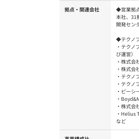
拠点・関連会社
◆営業拠
本社、31
開発センタ
◆テクノ
・テクノ
び運営）
・株式会
・株式会
・テクノ
・テクノ
・ピーシ
・Boyd&M
・株式会
・Helius T
など
事業構成比