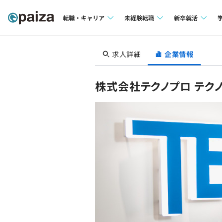
転職・キャリア
未経験転職
新卒就活
求人検索
求人検索
求人検索
求人詳細
企業情報
本選考
インタビュー
インタビュー
インターン
株式会社テクノプロ テクノ
転職成功ガイド
転職成功ガイド
新卒エージェ
転職エージェント
イベント・セ
インタビュー
就活成功ガイ