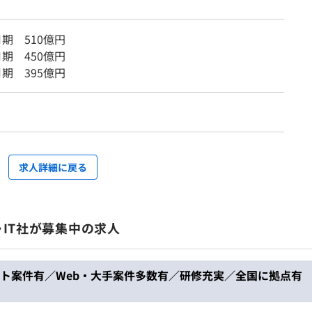
月期 510億円
月期 450億円
月期 395億円
求人詳細に戻る
・IT社が募集中の求人
ト案件有／Web・大手案件多数有／研修充実／全国に拠点有