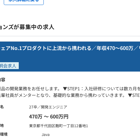
ョンズが募集中の求人
ェアNo.1プロダクトに上流から携われる／年収470～600万／
明会求人
内容
品の開発業務をお任せします。 ▼STEP1：入社研修については数カ月を
輩社員がメンターとなり、基礎的な業務から携わっていきます。 ▼STE.
名
27卒／開発エンジニア
470万 〜 600万円
地
東京都千代田区麹町一丁目12番地1
環境
Java