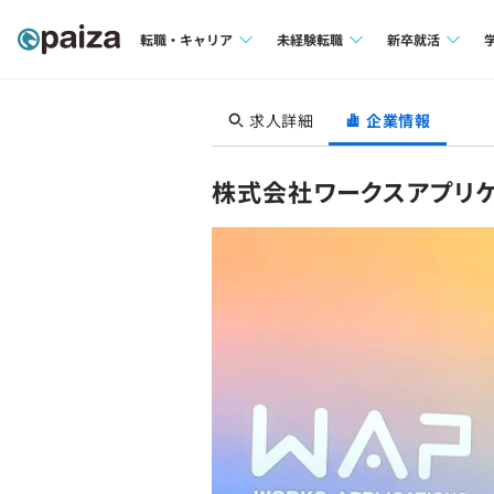
転職・キャリア
未経験転職
新卒就活
求人検索
求人検索
求人検索
求人詳細
企業情報
本選考
インタビュー
インタビュー
インターン
株式会社ワークスアプリ
転職成功ガイド
転職成功ガイド
新卒エージェ
転職エージェント
イベント・セ
インタビュー
就活成功ガイ