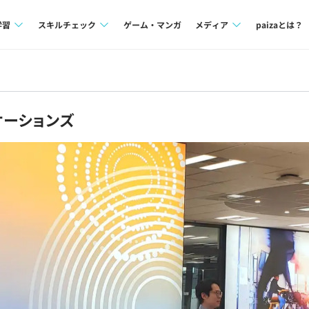
学習
スキルチェック
ゲーム・マンガ
メディア
paizaとは？
講座一覧
プログラミング言語
Tech Team Journal
問題集
SQL
paiza times
ケーションズ
4択課題
評価結果一覧
note
ント
ナレッジ
再チャレンジ結果一覧
ミナー
リファレンス
プラン
ド
個人向けプラン
法人向けプラン
学校向けプラン