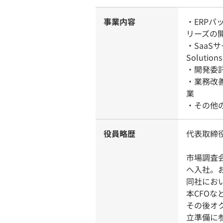
事業内容
・ERPパッ
リーズの
・SaaSサー
Solut
・開発委託
・業務改
業
・その他
役員略歴
代表取締役
市場調査
へ入社。
同社にお
本CFOな
その後オ
立準備に