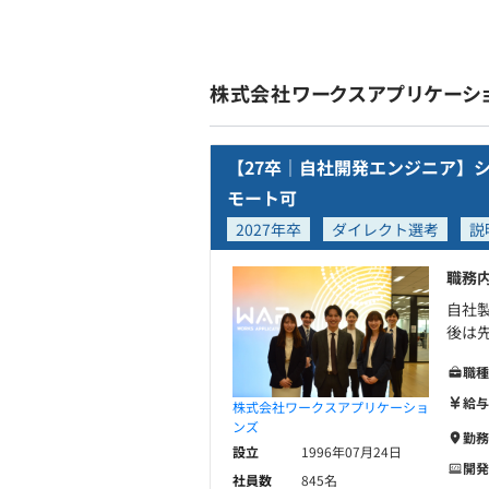
株式会社ワークスアプリケーシ
【27卒｜自社開発エンジニア】シ
モート可
2027年卒
ダイレクト選考
説
職務
自社製
後は先
職種
給与
株式会社ワークスアプリケーショ
ンズ
勤務
設立
1996年07月24日
開発
社員数
845名