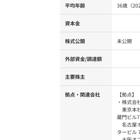
平均年齢
36歳（20
資本金
株式公開
未公開
外部資金/調達額
主要株主
拠点・関連会社
【拠点】
・株式会
東京本社：
蔵門ビル7
名古屋オフ
タービル 
大阪オフィ