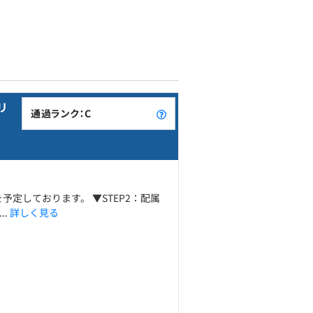
リ
通過ランク：C
予定しております。 ▼STEP2：配属
..
詳しく見る