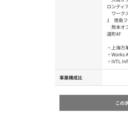
ロンティア
ワークス
1 徳島
熊本オフ
道町4F
・上海万
・Works A
・IVTL In
事業構成比
この