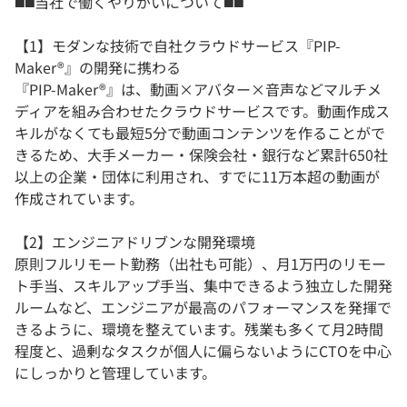
◼️◼️当社で働くやりがいについて◼️◼️
【1】モダンな技術で自社クラウドサービス『PIP-
Maker®』の開発に携わる
『PIP-Maker®』は、動画×アバター×音声などマルチメ
ディアを組み合わせたクラウドサービスです。動画作成ス
キルがなくても最短5分で動画コンテンツを作ることがで
きるため、大手メーカー・保険会社・銀行など累計650社
以上の企業・団体に利用され、すでに11万本超の動画が
作成されています。
【2】エンジニアドリブンな開発環境
原則フルリモート勤務（出社も可能）、月1万円のリモー
ト手当、スキルアップ手当、集中できるよう独立した開発
ルームなど、エンジニアが最高のパフォーマンスを発揮で
きるように、環境を整えています。残業も多くて月2時間
程度と、過剰なタスクが個人に偏らないようにCTOを中心
にしっかりと管理しています。