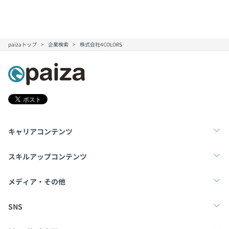
paizaトップ
企業検索
株式会社4COLORS
キャリアコンテンツ
転職・キャリア
未経験転職
新卒就活
スキルアップコンテンツ
学習
スキルチェック
マンガ・ゲーム
メディア・その他
Tech Team Journal
paiza times
note
SNS