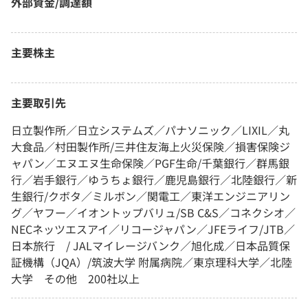
外部資金/調達額
主要株主
主要取引先
日立製作所／日立システムズ／パナソニック／LIXIL／丸
大食品／村田製作所/三井住友海上火災保険／損害保険ジ
ャパン／エヌエヌ生命保険／PGF生命/千葉銀行／群馬銀
行／岩手銀行／ゆうちょ銀行／鹿児島銀行／北陸銀行／新
生銀行/クボタ／ミルボン／関電工／東洋エンジニアリン
グ／ヤフー／イオントップバリュ/SB C&S／コネクシオ／
NECネッツエスアイ／リコージャパン／JFEライフ/JTB／
日本旅行 / JALマイレージバンク／旭化成／日本品質保
証機構（JQA）/筑波大学 附属病院／東京理科大学／北陸
大学 その他 200社以上