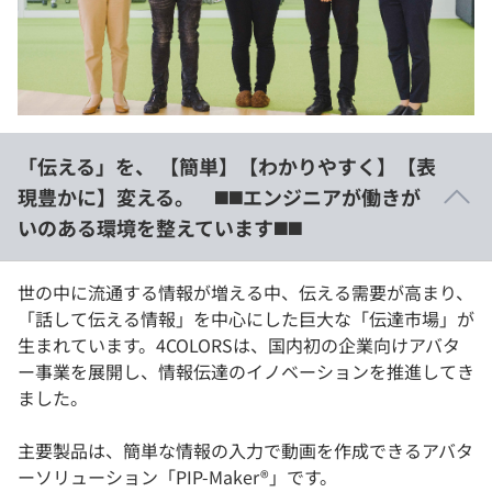
イベント・セミナー
paiza times
再チャレンジ結果一覧
リファレンス
インタビュー
note
就活成功ガイド
プラン
「伝える」を、 【簡単】【わかりやすく】【表
個人向けプラン
現豊かに】変える。 ◼️◼️エンジニアが働きが
いのある環境を整えています◼️◼️
法人向けプラン
学校向けプラン
世の中に流通する情報が増える中、伝える需要が高まり、
「話して伝える情報」を中心にした巨大な「伝達市場」が
生まれています。4COLORSは、国内初の企業向けアバタ
契約内容・クーポン
ー事業を展開し、情報伝達のイノベーションを推進してき
ました。
主要製品は、簡単な情報の入力で動画を作成できるアバタ
ーソリューション「PIP-Maker®」です。