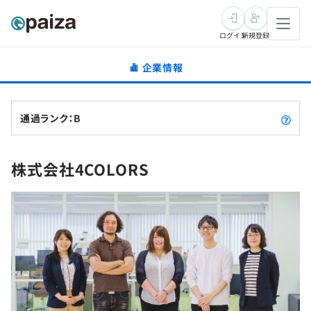
ログイン
新規登録
企業情報
転職・キャリア
未経験転職
求人検索
通過ランク：B
新卒就活
求人検索
インタビュー
株式会社4COLORS
学習
求人検索
インタビュー
転職成功ガイド
本選考
スキルチェック
講座一覧
転職成功ガイド
転職エージェント
ゲーム・マンガ
インターン
プログラミング言語
問題集
メディア
SQL
4択課題
新卒エージェント
paizaとは？
Tech Team Journal
評価結果一覧
ナレッジ