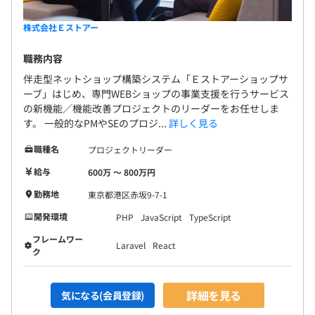
株式会社Ｅストアー
職務内容
伴走型ネットショップ構築システム「Ｅストアーショップサ
ーブ」はじめ、専門WEBショップの事業支援を行うサービス
の新機能／機能改善プロジェクトのリーダーをお任せしま
す。 一般的なPMやSEのプロジ...
詳しく見る
職種名
プロジェクトリーダー
給与
600万 〜 800万円
勤務地
東京都港区赤坂9-7-1
開発環境
PHP
JavaScript
TypeScript
フレームワー
Laravel
React
ク
詳細を見る
気になる(会員登録)