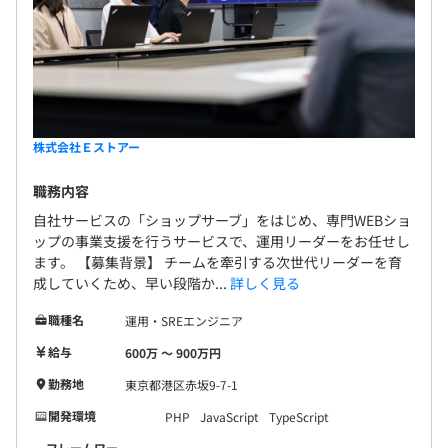
株式会社Ｅストアー
職務内容
自社サービスの「ショップサーブ」をはじめ、専門WEBショ
ップの事業支援を行うサービスで、運用リーダーをお任せし
ます。 【募集背景】 チームを牽引する次世代リーダーを育
成していくため、早い段階か...
詳しく見る
職種名
運用・SREエンジニア
給与
600万 〜 900万円
勤務地
東京都港区赤坂9-7-1
開発環境
PHP
JavaScript
TypeScript
フレームワー