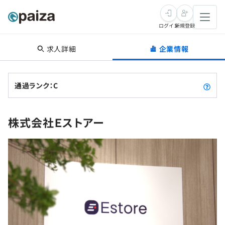
ログイン
新規登録
求人詳細
企業情報
転職・キャリア
未経験転職
求人検索
通過ランク：C
新卒就活
求人検索
インタビュー
株式会社Ｅストアー
学習
求人検索
インタビュー
転職成功ガイド
本選考
スキルチェック
講座一覧
転職成功ガイド
転職エージェント
ゲーム・マンガ
インターン
プログラミング言語
問題集
メディア
SQL
4択課題
新卒エージェント
paizaとは？
Tech Team Journal
評価結果一覧
ナレッジ