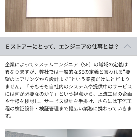
イベント・セミナー
paiza times
再チャレンジ結果一覧
リファレンス
インタビュー
note
就活成功ガイド
プラン
Ｅストアーにとって、エンジニアの仕事とは？
個人向けプラン
企業によってシステムエンジニア（SE）の職域の定義は
法人向けプラン
異なりますが、弊社では一般的なSEの定義と言われる“要
望のヒアリングから設計まで”という業務だけにとどまり
学校向けプラン
ません。「そもそも自社内のシステムや提供中のサービス
には何が必要なのか？」という視点から、上流工程の企画
契約内容・クーポン
や仕様を検討し、サービス設計を手掛け、さらには下流工
程の検証設計・検証管理まで幅広い業務に携わっていきま
す。