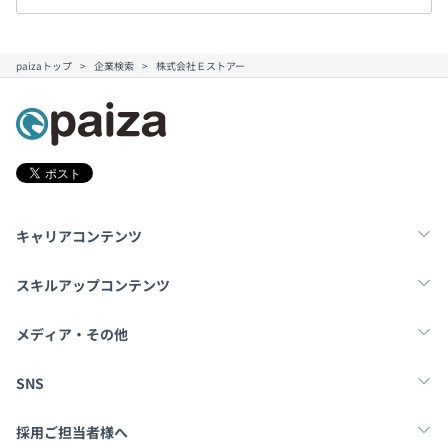
paizaトップ
企業検索
株式会社Ｅストアー
キャリアコンテンツ
転職・キャリア
未経験転職
新卒就活
スキルアップコンテンツ
学習
スキルチェック
マンガ・ゲーム
メディア・その他
Tech Team Journal
paiza times
note
SNS
X
Facebook
採用ご担当者様へ