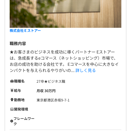
株式会社Ｅストアー
職務内容
★お客さまのビジネスを成功に導くパートナー Eストアー
は、急成長するeコマース（ネットショッピング）市場で、
お店の成功を助ける会社です。 Eコマースを中心に大きなイ
ンパクトを与えられるやりがいの...
詳しく見る
職種名
27卒★ビジネス職
給与
月収 30万円
勤務地
東京都港区赤坂9-7-1
開発環境
フレームワー
ク