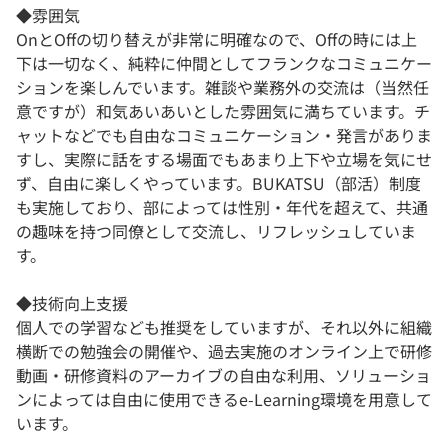
◆雰囲気
OnとOffの切り替えが非常に明確なので、Offの時には上
下は一切なく、純粋に仲間としてフランクなコミュニケー
ションを楽しんでいます。雑談や業務外の交流は（当然任
意ですが）和気あいあいとした雰囲気に満ちています。チ
ャットなどでも自由なコミュニケーション・発言がありま
すし、実際に話をする場面でもあまり上下や立場を気にせ
ず、自由に楽しくやっています。BUKATSU（部活）制度
も実施しており、部によっては性別・年代を超えて、共通
の趣味を持つ同僚として交流し、リフレッシュしていま
す。
◆技術向上支援
個人での学習なども推奨をしていますが、それ以外に組織
横断での勉強会の開催や、過去実施のオンライン上で研修
動画・研修資料のアーカイブの自由な利用、ソリューショ
ンによっては自由に使用できるe-Learning環境を用意して
います。