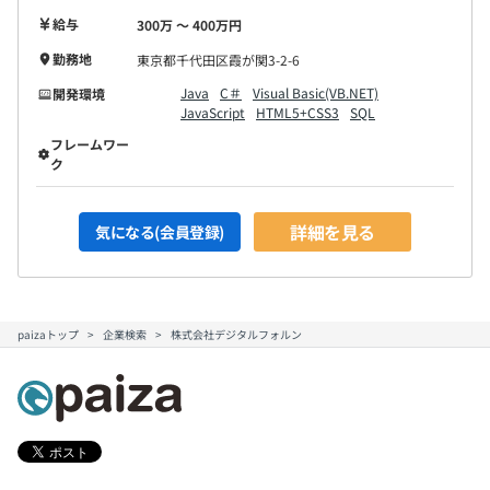
給与
300万 〜 400万円
勤務地
東京都千代田区霞が関3-2-6
Java
C＃
Visual Basic(VB.NET)
開発環境
JavaScript
HTML5+CSS3
SQL
フレームワー
ク
詳細を見る
気になる(会員登録)
paizaトップ
企業検索
株式会社デジタルフォルン