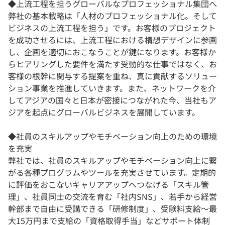
◆上流工程を担うグローバルなプロフェッショナル集団へ
弊社の基本戦略は「人材のプロフェッショナル化。そして
ビジネスの上流工程を担う」です。お客様のプロジェクト
を成功させるには、上流工程における構想デザインに参画
し、企画を適切におこなうことが鍵になります。お客様か
らヒアリングした要件を満たす受動的な仕事ではなく、お
客様の根幹に関与する提案を重ね、真に貢献するソリュー
ション事業を推進していきます。また、ネットワークを介
してアジアの国々と日本が密接につながれた今、当社もア
ジアを起点にグローバルビジネスを展開しています。
◆社員のスキルアップやモチベーション向上のための環境
を充実
弊社では、社員のスキルアップやモチベーション向上に繋
がる各種プログラムやツールを充実させています。定期的
に評価をおこないキャリアアップへつなげる「スキル管
理」、社員同士の交流を育む「社内SNS」、若手から経営
幹部まで自由に受講できる「研修制度」、受験料支給～最
大15万円まで支給の「資格取得手当」などサポート体制