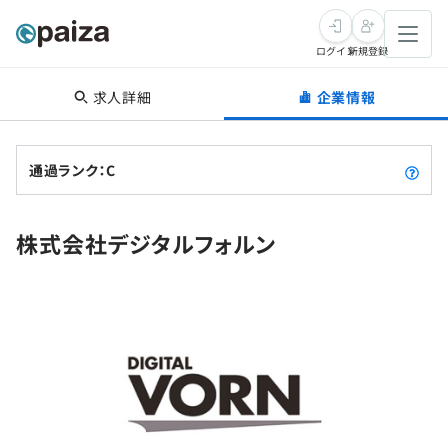
ログイン
新規登録
求人詳細
企業情報
転職・キャリア
未経験転職
求人検索
通過ランク：C
新卒就活
求人検索
インタビュー
株式会社デジタルフォルン
学習
求人検索
インタビュー
転職成功ガイド
本選考
スキルチェック
講座一覧
転職成功ガイド
転職エージェント
ゲーム・マンガ
インターン
プログラミング言語
問題集
メディア
SQL
4択課題
新卒エージェント
paizaとは？
Tech Team Journal
評価結果一覧
ナレッジ