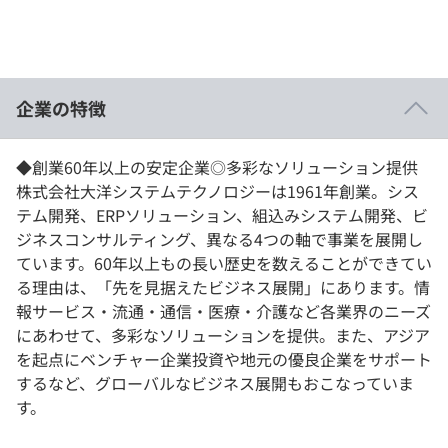
イベント・セミナー
paiza times
再チャレンジ結果一覧
リファレンス
インタビュー
note
企業の特徴
就活成功ガイド
プラン
個人向けプラン
◆創業60年以上の安定企業◎多彩なソリューション提供
株式会社大洋システムテクノロジーは1961年創業。シス
テム開発、ERPソリューション、組込みシステム開発、ビ
法人向けプラン
ジネスコンサルティング、異なる4つの軸で事業を展開し
ています。60年以上もの長い歴史を数えることができてい
学校向けプラン
る理由は、「先を見据えたビジネス展開」にあります。情
報サービス・流通・通信・医療・介護など各業界のニーズ
契約内容・クーポン
にあわせて、多彩なソリューションを提供。また、アジア
を起点にベンチャー企業投資や地元の優良企業をサポート
するなど、グローバルなビジネス展開もおこなっていま
す。