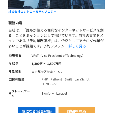
株式会社コントロールテクノロジー
職務内容
当社は、「誰もが使える便利なインターネットサービスを創
る」ことをミッションとして掲げています。当社の事業ドメ
インである「予約業務領域」は、依然としてアナログ作業が
多いことが課題です。予約システム...
詳しく見る
職種名
VPoT（Vice President of Technology）
給与
1,300万 〜 1,500万円
勤務地
東京都港区港南 2-15-2
PHP
Python3
Swift
JavaScript
開発環境
HTML+CSS
フレームワー
Symfony
Laravel
ク
詳細を見る
気になる(会員登録)