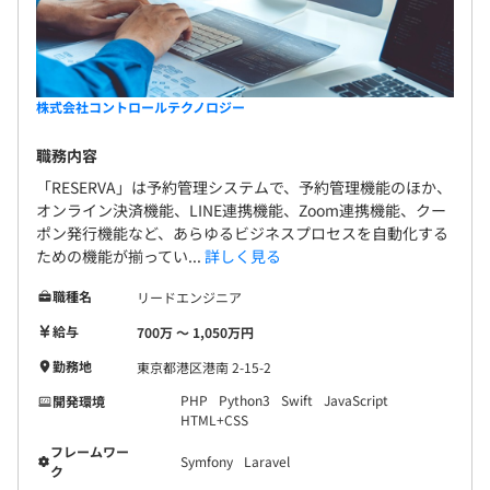
株式会社コントロールテクノロジー
職務内容
「RESERVA」は予約管理システムで、予約管理機能のほか、
オンライン決済機能、LINE連携機能、Zoom連携機能、クー
ポン発行機能など、あらゆるビジネスプロセスを自動化する
ための機能が揃ってい...
詳しく見る
職種名
リードエンジニア
給与
700万 〜 1,050万円
勤務地
東京都港区港南 2-15-2
PHP
Python3
Swift
JavaScript
開発環境
HTML+CSS
フレームワー
Symfony
Laravel
ク