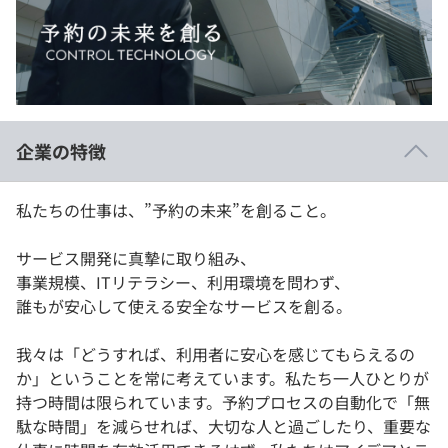
イベント・セミナー
paiza times
再チャレンジ結果一覧
リファレンス
インタビュー
note
就活成功ガイド
プラン
企業の特徴
個人向けプラン
私たちの仕事は、”予約の未来”を創ること。
法人向けプラン
サービス開発に真摯に取り組み、
学校向けプラン
事業規模、ITリテラシー、利用環境を問わず、
誰もが安心して使える安全なサービスを創る。
契約内容・クーポン
我々は「どうすれば、利用者に安心を感じてもらえるの
か」ということを常に考えています。私たち一人ひとりが
持つ時間は限られています。予約プロセスの自動化で「無
駄な時間」を減らせれば、大切な人と過ごしたり、重要な