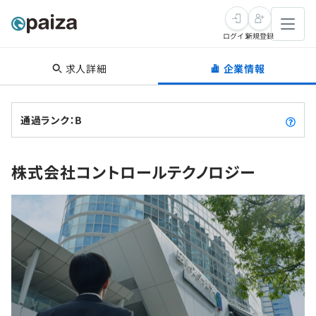
ログイン
新規登録
求人詳細
企業情報
転職・キャリア
未経験転職
求人検索
通過ランク：B
新卒就活
求人検索
インタビュー
株式会社コントロールテクノロジー
学習
求人検索
インタビュー
転職成功ガイド
本選考
スキルチェック
講座一覧
転職成功ガイド
転職エージェント
ゲーム・マンガ
インターン
プログラミング言語
問題集
メディア
SQL
4択課題
新卒エージェント
paizaとは？
Tech Team Journal
評価結果一覧
ナレッジ