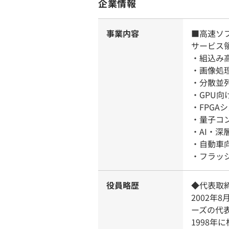
企業情報
事業内容
■高速ソ
サービス
・組込み
・画像処
・分散並
・GPU向
・FPGA
・量子コ
・AI・深
・自動車
・フラッ
役員略歴
◆代表取締
2002
ーズの代
1998