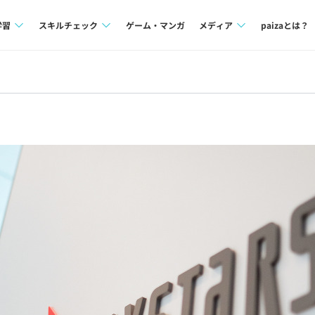
学習
スキルチェック
ゲーム・マンガ
メディア
paizaとは？
講座一覧
プログラミング言語
Tech Team Journal
問題集
SQL
paiza times
4択課題
評価結果一覧
note
ント
ナレッジ
再チャレンジ結果一覧
ミナー
リファレンス
プラン
ド
個人向けプラン
法人向けプラン
学校向けプラン