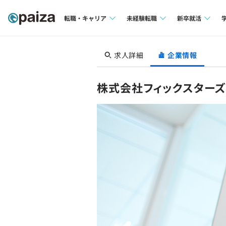
転職・キャリア
未経験転職
新卒就活
求人検索
求人検索
求人検索
求人詳細
企業情報
本選考
インタビュー
インタビュー
インターン
株式会社フィックスターズ
転職成功ガイド
転職成功ガイド
新卒エージェ
転職エージェント
イベント・セ
インタビュー
就活成功ガイ