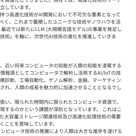
立しています。
の持つ高速化技術がAI開発において不可欠な要素となって
べく、これまで蓄積したユニークな技術やノウハウを活
、最近では新たにLLM (大規模言語モデル)の事業を発足し
技術」を軸に、次世代AI技術の進化を推進していきま
、近い将来コンピュータの知能が人類の知能を凌駕する
情報源としてコンピュータで解析し活用するAI/IoTの技
療診断、工場自動化、ゲノム解析、金融、マーケティン
され、人類の成長を魅力的に加速させることとなるでし
扱い、限られた時間内に限られたコンピュータ資源で、
現するのかという課題が深刻となっています。 これはこ
た大容量ストレージ関連技術及び高速化処理技術の需要
くことを意味しています。
コンピュータ技術の発展により人類は大きな進歩を遂げる