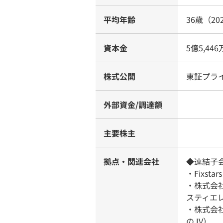
平均年齢
36歳（20
資本金
5億5,44
株式公開
東証プラ
外部資金/調達額
主要株主
拠点・関連会社
◆連結子
・Fixstars
・株式会社Fi
スティエ
・株式会社
のJV）