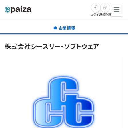
ログイン
新規登録
企業情報
転職・キャリア
株式会社シースリー・ソフトウェア
未経験転職
求人検索
新卒就活
求人検索
インタビュー
学習
求人検索
インタビュー
転職成功ガイド
本選考
スキルチェック
講座一覧
転職成功ガイド
転職エージェント
ゲーム・マンガ
インターン
プログラミング言語
問題集
メディア
SQL
4択課題
新卒エージェント
paizaとは？
Tech Team Journal
評価結果一覧
ナレッジ