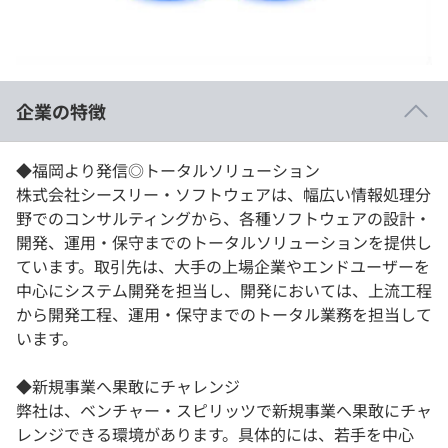
イベント・セミナー
paiza times
再チャレンジ結果一覧
リファレンス
インタビュー
note
企業の特徴
就活成功ガイド
プラン
個人向けプラン
◆福岡より発信◎トータルソリューション
株式会社シースリー・ソフトウェアは、幅広い情報処理分
法人向けプラン
野でのコンサルティングから、各種ソフトウェアの設計・
開発、運用・保守までのトータルソリューションを提供し
学校向けプラン
ています。取引先は、大手の上場企業やエンドユーザーを
中心にシステム開発を担当し、開発においては、上流工程
から開発工程、運用・保守までのトータル業務を担当して
契約内容・クーポン
います。
◆新規事業へ果敢にチャレンジ
弊社は、ベンチャー・スピリッツで新規事業へ果敢にチャ
レンジできる環境があります。具体的には、若手を中心